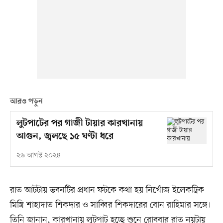
আরও পড়ুন
লুটপাটের পর গাজী টায়ার কারখানায়
আগুন, জ্বলছে ১৫ ঘণ্টা ধরে
২৬ আগস্ট ২০২৪
রাত আটটায় ভবনটির প্রধান ফটকে কথা হয় নিখোঁজ ইলেকট্রিক
মিস্ত্রি শাহাদাত শিকদার ও সাব্বির শিকদারের বোন রাহিমার সঙ্গে।
তিনি জানান, কারখানায় লুটপাট হচ্ছে শুনে রোববার রাত নয়টায়