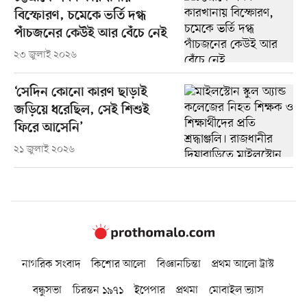
বিস্ফোরণ, চমেকে ভর্তি দগ্ধ
পাঁচজনের কেউই আর বেঁচে নেই
২৩ জুলাই ২০২৬
‘সেদিন কোনো কারণ ছাড়াই
জড়িয়ে ধরেছিল, সেই শিশুই
ফিরে আসেনি’
২১ জুলাই ২০২৬
নাগরিক সংবাদ
কিশোর আলো
বিজ্ঞানচিন্তা
প্রথম আলো ট্রাস্ট
বন্ধুসভা
চিরন্তন ১৯৭১
ইপেপার
প্রথমা
মোবাইল ভ্যাস