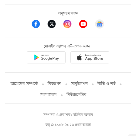
অনুসরণ করুন
মোবাইল অ্যাপস ডাউনলোড করুন
আমাদের সম্পর্কে
বিজ্ঞাপন
সার্কুলেশন
নীতি ও শর্ত
যোগাযোগ
নিউজলেটার
সম্পাদক ও প্রকাশক: মতিউর রহমান
স্বত্ব © ১৯৯৮-২০২৬ প্রথম আলো