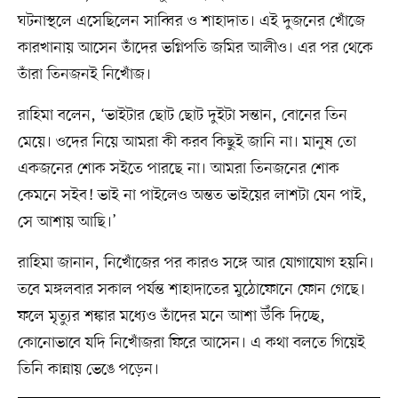
ঘটনাস্থলে এসেছিলেন সাব্বির ও শাহাদাত। এই দুজনের খোঁজে
কারখানায় আসেন তাঁদের ভগ্নিপতি জমির আলীও। এর পর থেকে
তাঁরা তিনজনই নিখোঁজ।
রাহিমা বলেন, ‘ভাইটার ছোট ছোট দুইটা সন্তান, বোনের তিন
মেয়ে। ওদের নিয়ে আমরা কী করব কিছুই জানি না। মানুষ তো
একজনের শোক সইতে পারছে না। আমরা তিনজনের শোক
কেমনে সইব! ভাই না পাইলেও অন্তত ভাইয়ের লাশটা যেন পাই,
সে আশায় আছি।’
রাহিমা জানান, নিখোঁজের পর কারও সঙ্গে আর যোগাযোগ হয়নি।
তবে মঙ্গলবার সকাল পর্যন্ত শাহাদাতের মুঠোফোনে ফোন গেছে।
ফলে মৃত্যুর শঙ্কার মধ্যেও তাঁদের মনে আশা উঁকি দিচ্ছে,
কোনোভাবে যদি নিখোঁজরা ফিরে আসেন। এ কথা বলতে গিয়েই
তিনি কান্নায় ভেঙে পড়েন।