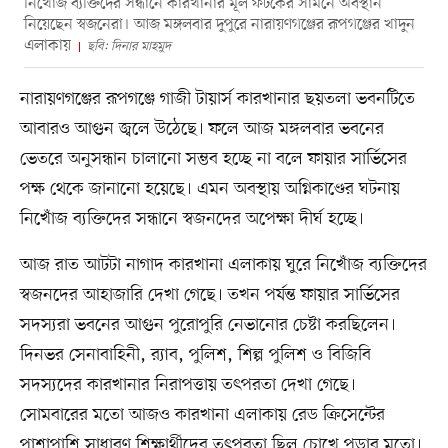
নিখোঁজ ব্যক্তিদের সন্ধানে কারখানার মূল ফটকের সামনে অবস্থান
নিয়েছেন স্বজনেরা। আজ মঙ্গলবার দুপুরে নারায়ণগঞ্জের রূপগঞ্জের খাদুন
এলাকায়
ছবি: দিনার মাহমুদ
নারায়ণগঞ্জের রূপগঞ্জে গাজী টায়ার্স কারখানার ছয়তলা ভবনটিতে
আবারও আগুন জ্বলে উঠেছে। ফলে আজ মঙ্গলবার ভবনের
ভেতরে অনুসন্ধান চালানো সম্ভব হচ্ছে না বলে ফায়ার সার্ভিসের
পক্ষ থেকে জানানো হয়েছে। এমন অবস্থায় অগ্নিকাণ্ডের ঘটনায়
নিখোঁজ ব্যক্তিদের সন্ধানে স্বজনদের অপেক্ষা দীর্ঘ হচ্ছে।
আজ রাত আটটা নাগাদ কারখানা এলাকায় ঘুরে নিখোঁজ ব্যক্তিদের
স্বজনদের আহাজারি দেখা গেছে। তখন পর্যন্ত ফায়ার সার্ভিসের
সদস্যরা ভবনের আগুন পুরোপুরি নেভানোর চেষ্টা করছিলেন।
দিনভর সেনাবাহিনী, র‌্যাব, পুলিশ, শিল্প পুলিশ ও বিজিবি
সদস্যদের কারখানার নিরাপত্তায় তৎপরতা দেখা গেছে।
সোমবারের মতো আজও কারখানা এলাকায় রেড ক্রিসেন্টের
পাশাপাশি সাধারণ শিক্ষার্থীদের তৎপরতা ছিল চোখে পড়ার মতো।