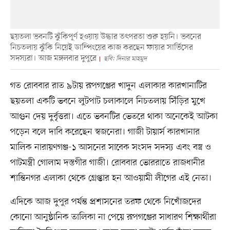
ছয়তলা ভবনটি ঝুঁকিপূর্ণ হওয়ায় উদ্ধার তৎপরতা শুরু হয়নি। ভবনের
নিচতলায় ঝুঁকি নিয়েই ডাম্পিংয়ের কাজ করছেন ফায়ার সার্ভিসের
সদস্যরা। আজ মঙ্গলবার দুপুরে
ছবি: দিনার মাহমুদ
গত রোববার রাত ৯টায় রূপগঞ্জের খাদুন এলাকার কারখানাটির
ছয়তলা একটি ভবনে লুটপাট চলাকালে নিচতলায় সিঁড়ির মুখে
আগুন দেয় দুর্বৃত্তরা। এতে ভবনটির ভেতরে থাকা অনেকেই আটকা
পড়েন বলে দাবি করেছেন স্বজনেরা। গাজী টায়ার্স কারখানার
মালিক নারায়ণগঞ্জ-১ আসনের সাবেক সংসদ সদস্য এবং বস্ত্র ও
পাটমন্ত্রী গোলাম দস্তগীর গাজী। রোববার ভোররাতে রাজধানীর
শান্তিনগর এলাকা থেকে গ্রেপ্তার হন আওয়ামী লীগের এই নেতা।
এদিকে আজ দুপুর পর্যন্ত প্রশাসনের তরফ থেকে নিখোঁজদের
কোনো আনুষ্ঠানিক তালিকা না পেয়ে রূপগঞ্জের সাধারণ শিক্ষার্থীরা