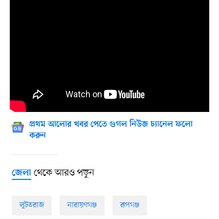
প্রথম আলোর খবর পেতে গুগল নিউজ চ্যানেল ফলো
করুন
থেকে আরও পড়ুন
জেলা
লুটতরাজ
নারায়ণগঞ্জ
রূপগঞ্জ