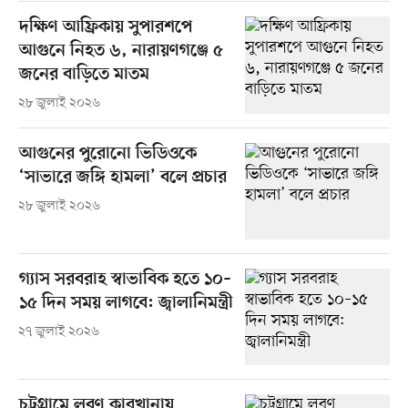
দক্ষিণ আফ্রিকায় সুপারশপে
আগুনে নিহত ৬, নারায়ণগঞ্জে ৫
জনের বাড়িতে মাতম
২৮ জুলাই ২০২৬
আগুনের পুরোনো ভিডিওকে
‘সাভারে জঙ্গি হামলা’ বলে প্রচার
২৮ জুলাই ২০২৬
গ্যাস সরবরাহ স্বাভাবিক হতে ১০–
১৫ দিন সময় লাগবে: জ্বালানিমন্ত্রী
২৭ জুলাই ২০২৬
চট্টগ্রামে লবণ কারখানায়