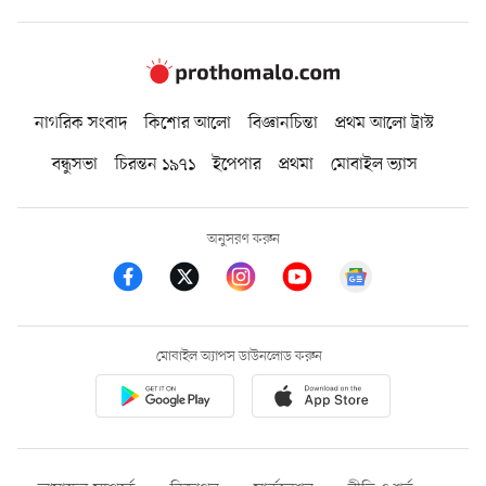
নাগরিক সংবাদ
কিশোর আলো
বিজ্ঞানচিন্তা
প্রথম আলো ট্রাস্ট
বন্ধুসভা
চিরন্তন ১৯৭১
ইপেপার
প্রথমা
মোবাইল ভ্যাস
অনুসরণ করুন
মোবাইল অ্যাপস ডাউনলোড করুন