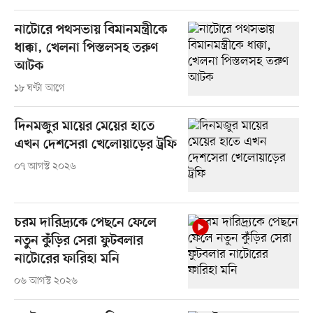
নাটোরে পথসভায় বিমানমন্ত্রীকে
ধাক্কা, খেলনা পিস্তলসহ তরুণ
আটক
১৮ ঘণ্টা আগে
দিনমজুর মায়ের মেয়ের হাতে
এখন দেশসেরা খেলোয়াড়ের ট্রফি
০৭ আগস্ট ২০২৬
চরম দারিদ্র্যকে পেছনে ফেলে
নতুন কুঁড়ির সেরা ফুটবলার
নাটোরের ফারিহা মনি
০৬ আগস্ট ২০২৬