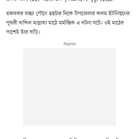
মঙ্গলবার সন্ধ্যা পৌনে ছয়টার দিকে উপজেলার কলম ইউনিয়নের
পুন্ডরী দাখিল মাদ্রাসা মাঠে মর্মান্তিক এ ঘটনা ঘটে। ওই মাঠের
পাশেই তাঁর বাড়ি।