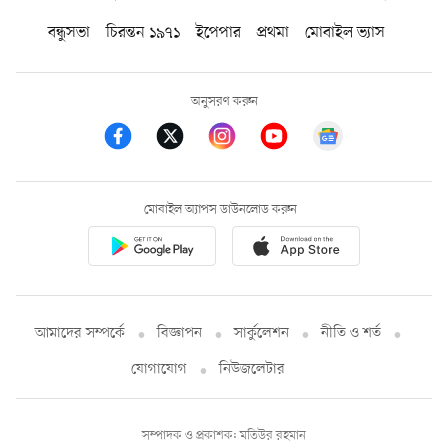
বন্ধুসভা
চিরন্তন ১৯৭১
ইপেপার
প্রথমা
মোবাইল ভ্যাস
অনুসরণ করুন
মোবাইল অ্যাপস ডাউনলোড করুন
আমাদের সম্পর্কে
বিজ্ঞাপন
সার্কুলেশন
নীতি ও শর্ত
যোগাযোগ
নিউজলেটার
সম্পাদক ও প্রকাশক: মতিউর রহমান