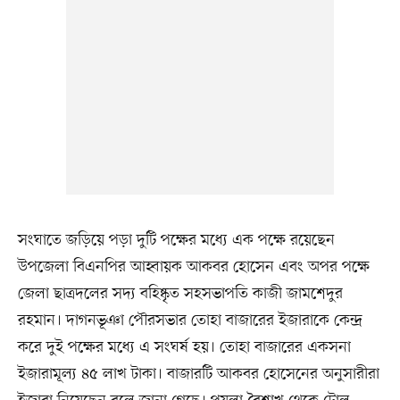
সংঘাতে জড়িয়ে পড়া দুটি পক্ষের মধ্যে এক পক্ষে রয়েছেন
উপজেলা বিএনপির আহ্বায়ক আকবর হোসেন এবং অপর পক্ষে
জেলা ছাত্রদলের সদ্য বহিষ্কৃত সহসভাপতি কাজী জামশেদুর
রহমান। দাগনভূঞা পৌরসভার তোহা বাজারের ইজারাকে কেন্দ্র
করে দুই পক্ষের মধ্যে এ সংঘর্ষ হয়। তোহা বাজারের একসনা
ইজারামূল্য ৪৫ লাখ টাকা। বাজারটি আকবর হোসেনের অনুসারীরা