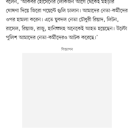
বলেন, ‘আকবর হোসেনের লোকজন আগে থেকেই মহড়ার
ঘোষণা দিয়ে জিরো পয়েন্টে গুলি চালান। আমাদের নেতা-কর্মীদের
ওপর হামলা করেন। এতে যুবদল নেতা চৌধুরী রিয়াদ, লিটন,
রাসেল, রিয়াজ, রাজু, হানিফসহ অনেকেই আহত হয়েছেন। উল্টো
পুলিশ আমাদের নেতা-কর্মীদেরও আটক করেছে।’