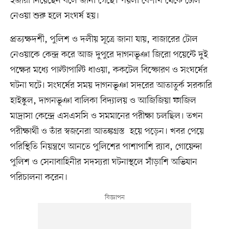
ইজারা নিয়েছেন বলে জানা গেছে। পয়লা বৈশাখ থেকে টোল
নেওয়া শুরু হলে সংঘর্ষ হয়।
প্রত্যক্ষদর্শী, পুলিশ ও দলীয় সূত্রে জানা যায়, বাজারের টোল
নেওয়াকে কেন্দ্র করে আজ দুপুরে দাগনভূঞা জিরো পয়েন্টে দুই
পক্ষের মধ্যে পাল্টাপাল্টি ধাওয়া, ককটেল বিস্ফোরণ ও সংঘর্ষের
ঘটনা ঘটে। সংঘর্ষের সময় দাগনভূঞা সদরের আতাতুর্ক সরকারি
হাইস্কুল, দাগনভূঞা বালিকা বিদ্যালয় ও আজিজিয়া ফাজিল
মাদ্রাসা কেন্দ্রে এসএসসি ও সমমানের পরীক্ষা চলছিল। তখন
পরীক্ষার্থী ও তাঁর স্বজনেরা আতঙ্কগ্রস্ত হয়ে পড়েন। খবর পেয়ে
পরিস্থিতি নিয়ন্ত্রণে আনতে পুলিশের পাশাপাশি র‍্যাব, গোয়েন্দা
পুলিশ ও সেনাবাহিনীর সদস্যরা ঘটনাস্থলে সাঁড়াশি অভিযান
পরিচালনা করেন।