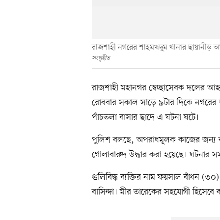
রাজশাহী নগরের শাহমখদুম থানার ছায়ানীড় আ
সংগৃহীত
রাজশাহী মহানগর স্বেচ্ছাসেবক দলের আহ্
রোববার সকাল সাড়ে ৯টার দিকে নগরের 
পাঁচতলা বাসার ছাদে এ ঘটনা ঘটে।
পুলিশ বলছে, অপরাধমূলক কাজের জন্য বা
গোলাবারুদ উদ্ধার করা হয়েছে। ঘটনার স
গুলিবিদ্ধ ব্যক্তির নাম ফয়সাল বাঁধন (
বাসিন্দা। মীর তারেকের সহযোগী হিসেব