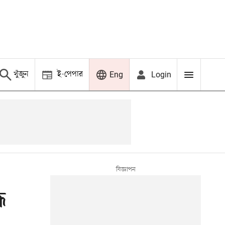
খুঁজুন
ই-পেপার
Login
Eng
ধ