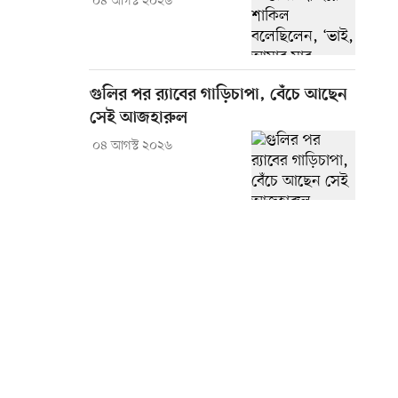
০৪ আগস্ট ২০২৬
গুলির পর র‍্যাবের গাড়িচাপা, বেঁচে আছেন
সেই আজহারুল
০৪ আগস্ট ২০২৬