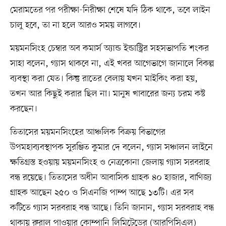
মেরামতের পর পরীক্ষা-নিরীক্ষা শেষে যদি ঠিক থাকে, তবে লাইন
চালু হবে, তা না হলে আরও সময় লাগবে।
ময়মনসিংহ চেম্বার অব কমার্স অ্যান্ড ইন্ডাস্ট্রির সহসভাপতি শংকর
সাহা বলেন, গ্যাস থাকবে না, এই খবর আগেভাগে জানালে বিকল্প
ব্যবস্থা করা যেত। কিন্তু রাতের বেলায় যখন মাইকিং করা হয়,
তখন আর কিছুই করার ছিল না। মানুষ খাবারের জন্য চরম কষ্ট
করছেন।
তিতাসের ময়মনসিংহের আঞ্চলিক বিক্রয় বিভাগের
উপমহাব্যবস্থাপক সুরঞ্জিত কুমার দে বলেন, গ্যাস সঞ্চালন লাইনে
ক্ষতিগ্রস্ত হওয়ায় ময়মনসিংহ ও নেত্রকোনা জেলায় গ্যাস সরবরাহ
বন্ধ রয়েছে। তিতাসের অধীন আবাসিক গ্রাহক ৪০ হাজার, বাণিজ্য
গ্রাহক আছেন ২৫০ ও সিএনজি পাম্প আছে ১৩টি। এর সব
কটিতে গ্যাস সরবরাহ বন্ধ আছে। তিনি জানান, গ্যাস সরবরাহ বন্ধ
থাকায় রুরাল পাওয়ার কোম্পানি লিমিটেডের (আরপিসিএল)