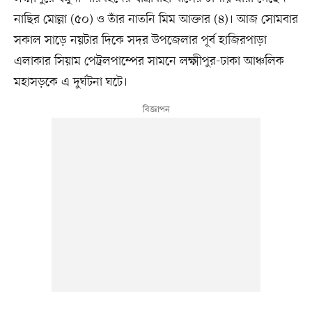
নাছির মোল্লা (৫০) ও তাঁর নাতনি মিম আক্তার (৪)। আজ সোমবার
সকাল সাড়ে নয়টার দিকে সদর উপজেলার পূর্ব হাজিরপাড়া
এলাকার সিয়াম পেট্রলপাম্পের সামনে লক্ষ্মীপুর-ঢাকা আঞ্চলিক
মহাসড়কে এ দুর্ঘটনা ঘটে।