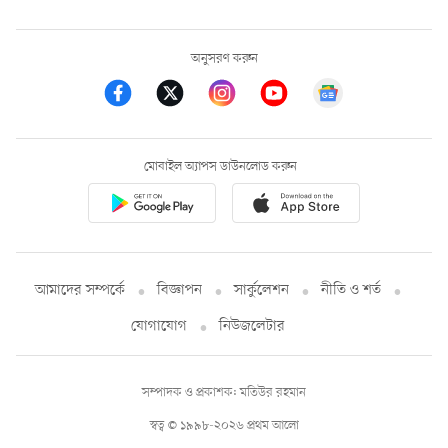
অনুসরণ করুন
মোবাইল অ্যাপস ডাউনলোড করুন
আমাদের সম্পর্কে
বিজ্ঞাপন
সার্কুলেশন
নীতি ও শর্ত
যোগাযোগ
নিউজলেটার
সম্পাদক ও প্রকাশক: মতিউর রহমান
স্বত্ব © ১৯৯৮-২০২৬ প্রথম আলো