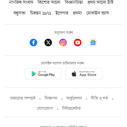
নাগরিক সংবাদ
কিশোর আলো
বিজ্ঞানচিন্তা
প্রথম আলো ট্রাস্ট
বন্ধুসভা
চিরন্তন ১৯৭১
ইপেপার
প্রথমা
মোবাইল ভ্যাস
অনুসরণ করুন
মোবাইল অ্যাপস ডাউনলোড করুন
আমাদের সম্পর্কে
বিজ্ঞাপন
সার্কুলেশন
নীতি ও শর্ত
যোগাযোগ
নিউজলেটার