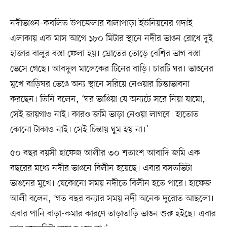
নদীভাঙন–কবলিত উপজেলার বালাপাড়া ইউনিয়নের গদাই
এলাকায় এক মাস আগে ১৮০ মিটার স্থানে নদীর ভাঙন রোধে দুই
হাজার বালুর বস্তা ফেলা হয়। স্রোতের তোড়ে বেশির ভাগ বস্তা
ভেসে গেছে। আবদুল মালেকের টিনের বাড়ি। চারটি ঘর। ভাঙনের
মুখে বাড়িঘর ভেঙে অন্য স্থানে সরিয়ে নেওয়ার চিন্তাভাবনা
করছেন। তিনি বলেন, ‘ঘর ভাঙিয়া যে অন্যটে সরে নিয়া যামো,
সেই জায়গাও নাই। কারও জমি ভাড়া নেওয়া লাগবে। হাতোত
কোনো টাকাও নাই। সেই চিন্তায় ঘুম হয় না।’
৫০ বছর বয়সী হাফেজ আলীর ৩০ শতাংশ আবাদি জমি এক
বছরের মধ্যে নদীর ভাঙনে বিলীন হয়েছে। এবার বসতভিটা
ভাঙনের মুখে। যেকোনো সময় নদীতে বিলীন হতে পারে। হাফেজ
আলী বলেন, ‘গত বছর বন্যার সময় নদী অনেক দূরোত আছলো।
এবার পানি বাড়া-কমার কারণে তাড়াতাড়ি ভাঙন শুরু হইছে। এবার