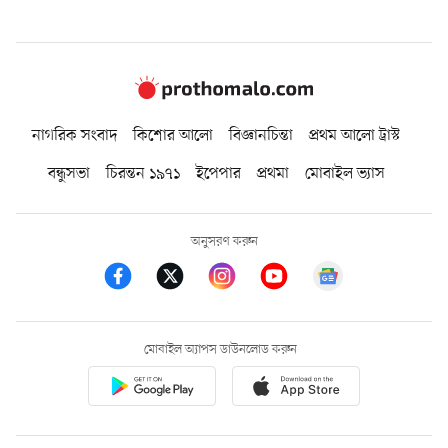
নাগরিক সংবাদ
কিশোর আলো
বিজ্ঞানচিন্তা
প্রথম আলো ট্রাস্ট
বন্ধুসভা
চিরন্তন ১৯৭১
ইপেপার
প্রথমা
মোবাইল ভ্যাস
অনুসরণ করুন
মোবাইল অ্যাপস ডাউনলোড করুন