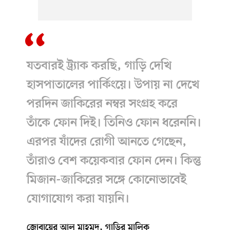
যতবারই ট্র্যাক করছি, গাড়ি দেখি
হাসপাতালের পার্কিংয়ে। উপায় না দেখে
পরদিন জাকিরের নম্বর সংগ্রহ করে
তাঁকে ফোন দিই। তিনিও ফোন ধরেননি।
এরপর যাঁদের রোগী আনতে গেছেন,
তাঁরাও বেশ কয়েকবার ফোন দেন। কিন্তু
মিজান-জাকিরের সঙ্গে কোনোভাবেই
যোগাযোগ করা যায়নি।
জোবায়ের আল মাহমুদ, গাড়ির মালিক