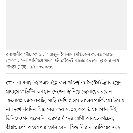
রাজধানীর মৌচাকে ডা. সিরাজুল ইসলাম মেডিকেল কলেজ অ্যান্ড
হাসপাতালের পার্কিংয়ে থাকা এই প্রাইভেট কারের ভেতরে দুজনের লাশ
পাওয়া গেছে
ছবি: প্রথম আলো
ফোন না ধরায় জিপিএস (গ্লোবাল পজিশনিং সিস্টেম) ট্র্যাকিংয়ের
মাধ্যমে গাড়িটির অবস্থান দেখেন জানিয়ে জোবায়ের বলেন,
‘যতবারই ট্র্যাক করছি, গাড়ি দেখি হাসপাতালের পার্কিংয়ে। উপায়
না দেখে পরদিন মিজানের নম্বর সংগ্রহ করে তাঁকে ফোন দিই।
তিনিও ফোন ধরেননি। এরপর যাঁদের রোগী আনতে গেছেন,
তাঁরাও বেশ কয়েকবার ফোন দেন। কিন্তু মিজান-জাকিরের সঙ্গে