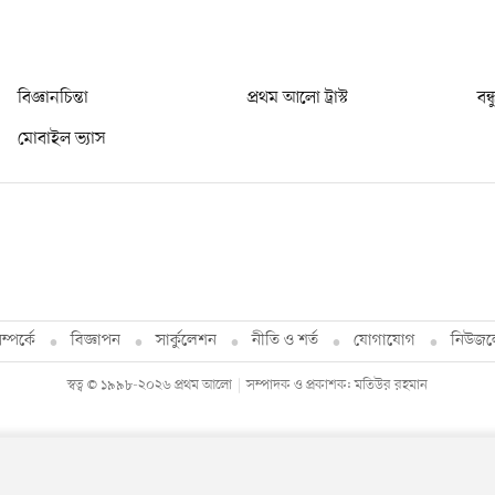
বিজ্ঞানচিন্তা
প্রথম আলো ট্রাস্ট
বন্
মোবাইল ভ্যাস
্পর্কে
বিজ্ঞাপন
সার্কুলেশন
নীতি ও শর্ত
যোগাযোগ
নিউজল
স্বত্ব © ১৯৯৮-২০২৬ প্রথম আলো
সম্পাদক ও প্রকাশক: মতিউর রহমান