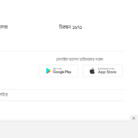
ধুসভা
চিরন্তন ১৯৭১
মোবাইল অ্যাপস ডাউনলোড করুন
েটার