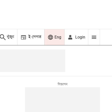
খুঁজুন
ই-পেপার
Login
Eng