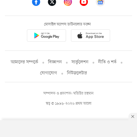
মোবাইল অ্যাপস ডাউনলোড করুন
আমাদের সম্পর্কে
বিজ্ঞাপন
সার্কুলেশন
নীতি ও শর্ত
যোগাযোগ
নিউজলেটার
সম্পাদক ও প্রকাশক: মতিউর রহমান
স্বত্ব © ১৯৯৮-২০২৬ প্রথম আলো