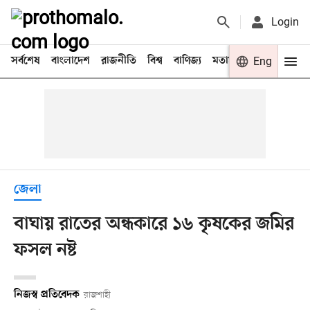
Login
সর্বশেষ
বাংলাদেশ
রাজনীতি
বিশ্ব
বাণিজ্য
মতামত
খেলা
Eng
বিনো
জেলা
বাঘায় রাতের অন্ধকারে ১৬ কৃষকের জমির
ফসল নষ্ট
নিজস্ব প্রতিবেদক
রাজশাহী