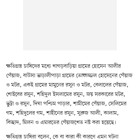
ক্ষতিগ্রস্ত চাষিদের মধ্যে খাগড়বাড়িয়া গ্রামের হোসেন আলীর
পেঁয়াজ, বাউসা ভাড়ালীপাড়া গ্রামের তোফাজ্জল হোসেনের পেঁয়াজ
ও মটর, একই গ্রামের মামুনের রসুন ও মটর, বেলালের পেঁয়াজ,
শোইবের রসুন, শহিদুল ইসলামের রসুন, জয় সরকারের মটর,
ভুট্টা ও রসুন, দিঘা পশ্চিম পাড়ার, শামীমের পেঁয়াজ, সেলিমের
গম, শহিদুলের গম, শাহীনের রসুন, সুরুজ আলী, কালাম,
বিচ্ছাদ, মিলন ও এমারতের পেঁয়াজখেত নষ্ট করা হয়েছে।
ক্ষতিগ্রস্ত চাষিরা বলেন, কে বা কারা কী কারণে এমন ঘটনা