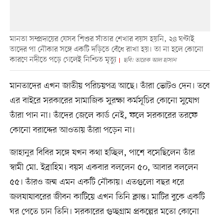
মানতা সম্প্রদায়ের যেসব শিশুর সাঁতার শেখার বয়স হয়নি, ২৪ ঘণ্টাই
তাদের পা নৌকার সঙ্গে একটি দড়িতে বেঁধে রাখা হয়। তা না হলে কোনো
কারণে নদীতে পড়ে গেলেই নিশ্চিত মৃত্যু
ছবি: তারেক আল হাসান
মানতাদের এখন জাতীয় পরিচয়পত্র আছে। তাঁরা ভোটও দেন। তবে
এর বাইরে সরকারের সামাজিক সুরক্ষা কর্মসূচির কোনো সুযোগ
তাঁরা পান না। তাঁদের জেলে কার্ড নেই, ফলে সরকারের তরফে
কোনো বরাদ্দের আওতায় তাঁরা পড়েন না।
জাহানুর বিবির সঙ্গে যখন কথা হচ্ছিল, পাশে বসেছিলেন তাঁর
স্বামী মো. ইব্রাহিম। বয়স একবার বললেন ৫০, আবার বললেন
৫৫। তাঁরও জন্ম এমন একটি নৌকায়। এতগুলো বছর ধরে
জলযাযাবরের জীবন কাটিয়ে এখন তিনি ক্লান্ত। মাটির বুকে একটি
ঘর পেতে চান তিনি। সরকারের গুচ্ছগ্রাম প্রকল্পের মতো কোনো