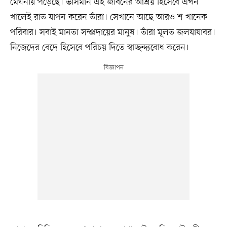
মেঘনায় পড়েছে। ভাসমান এই জীবনের আশ্রয় হিসেবে এখন
খালেই রাত যাপন করেন তাঁরা। সেখানে আছে আরও শ খানেক
পরিবার। সবাই মানতা সম্প্রদায়ের মানুষ। তাঁরা মূলত জলযাযাবর।
নিজেদের বেদে হিসেবে পরিচয় দিতে স্বাচ্ছন্দ্যবোধ করেন।