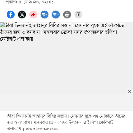
প্রকাশ: ১৪ মে ২০২৬, ০২: ৪১
তাঁরা তিনজনই জাহানুর বিবির সন্তান। মেঘনার বুকে এই নৌকাতে তাঁদের
জন্ম ও বসবাস। মঙ্গলবার ভোলা সদর উপজেলার ইলিশা ফেরিঘাট
এলাকায়
ছবি: তারেক আল হাসান