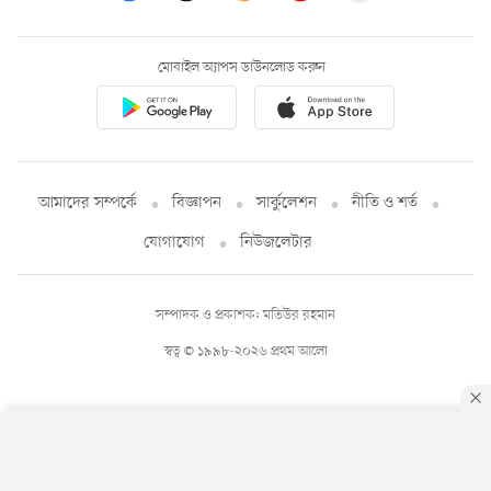
মোবাইল অ্যাপস ডাউনলোড করুন
আমাদের সম্পর্কে
বিজ্ঞাপন
সার্কুলেশন
নীতি ও শর্ত
যোগাযোগ
নিউজলেটার
সম্পাদক ও প্রকাশক: মতিউর রহমান
স্বত্ব © ১৯৯৮-২০২৬ প্রথম আলো
By using this site, you agree to our
Privacy Policy
.
OK