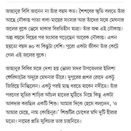
জাহানুর বিবি জানেন না তাঁর বয়স কত। শৈশবের স্মৃতি বলতে তাঁর
আছে নৌকায় পাতা বাবা-মায়ের সংসার আর তাঁদের সঙ্গে মেঘনার
জলের বুকে ভেসে থাকার বিরতিহীন যাত্রা। তাঁর জন্ম এই নৌকায়।
অল্প বয়সে বিয়ের পর সংসার গড়েছেন আরেক নৌকায়। এখন
হয়তো বয়স ৪০ বা কিছুটা বেশি। পুরো একটা জীবন তাঁর কেটে
গেল এই জলের বুকে।
জাহানুর বিবির সঙ্গে দেখা হয় ভোলা সদর উপজেলার ইলিশা
ফেরিঘাটের অদূরে মেঘনার তীরে। দুপুরের প্রখর রোদে একটু
জিরিয়ে নিচ্ছিলেন। একটু পরই মাছ ধরতে যাবেন নদীতে। তাঁর
পরনের সুতির শাড়ির আঁচল হাতের মুঠিতে নিয়ে কিছু একটা
আবদার করছিল একটি শিশু। আমার দিকে হেসে বললেন, ‘ও
আমার মেয়ে, নাম কোহিনূর।’ শিশুটির চোখের মণি দুটি হীরার
মতো। নামের প্রতি সুবিচার তার চাহনিতে।