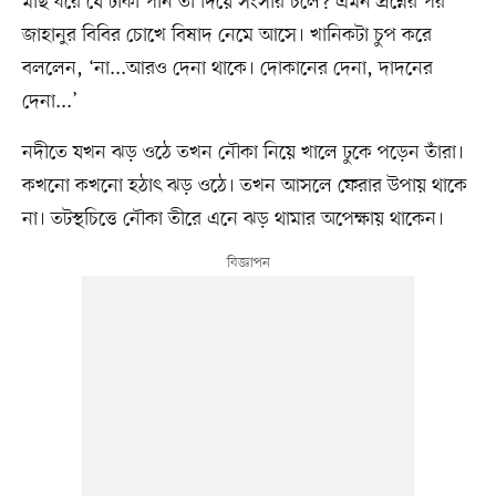
মাছ ধরে যে টাকা পান তা দিয়ে সংসার চলে? এমন প্রশ্নের পর
জাহানুর বিবির চোখে বিষাদ নেমে আসে। খানিকটা চুপ করে
বললেন, ‘না...আরও দেনা থাকে। দোকানের দেনা, দাদনের
দেনা...’
নদীতে যখন ঝড় ওঠে তখন নৌকা নিয়ে খালে ঢুকে পড়েন তাঁরা।
কখনো কখনো হঠাৎ ঝড় ওঠে। তখন আসলে ফেরার উপায় থাকে
না। তটস্থচিত্তে নৌকা তীরে এনে ঝড় থামার অপেক্ষায় থাকেন।