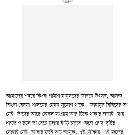
আমাদের শহুরে কিংবা গ্রামীণ মানুষদের জীবনে উৎসব, আনন্দ
কিংবা বেদনা পালনের যেমন সুযোগ থাকে—জাহানুর বিবিদের তা
নেই। তাঁদের আছে কেবল সংগ্রাম আর টিকে থাকার লড়াই। মাছ
ধরতে পারলে তা বেচে চুলায় হাঁড়ি চড়বে। ফলে রোদ-বৃষ্টির
দোহাই নেই। আবার যতই ঝড় আসুক, এই নৌকায়, এই জলের