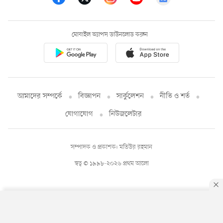
মোবাইল অ্যাপস ডাউনলোড করুন
আমাদের সম্পর্কে
বিজ্ঞাপন
সার্কুলেশন
নীতি ও শর্ত
যোগাযোগ
নিউজলেটার
সম্পাদক ও প্রকাশক: মতিউর রহমান
স্বত্ব © ১৯৯৮-২০২৬ প্রথম আলো
By using this site, you agree to our
Privacy Policy
.
OK