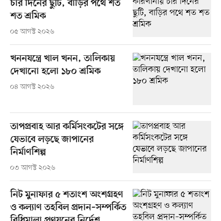
চার দিনের ছুটি, বাড়ির পথে শত
শত শ্রমিক
০৫ আগস্ট ২০২৬
খননযন্ত্রে খাল খনন, তালিকায়
দেখানো হলো ১৮০ শ্রমিক
০৪ আগস্ট ২০২৬
তাপপ্রবাহ আর কর্মিসংকটের সঙ্গে
যেভাবে লড়ছে জাপানের
নির্মাণশিল্প
০৩ আগস্ট ২০২৬
নিট মুনাফার ৫ শতাংশ অংশগ্রহণ
ও কল্যাণ তহবিল প্রদান–সম্পর্কিত
বিধিমালা প্রণয়নের নির্দেশ