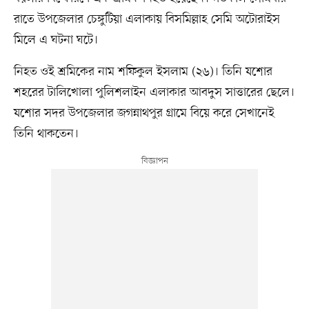
রাতে উপজেলার চেঙ্গুটিয়া এলাকায় বিসমিল্লাহ সেমি অটোরাইস
মিলে এ ঘটনা ঘটে।
নিহত ওই শ্রমিকের নাম শফিকুল ইসলাম (২৬)। তিনি যশোর
শহরের টালিখোলা পুলিশলাইন এলাকার আবদুস সাত্তারের ছেলে।
যশোর সদর উপজেলার জগন্নাথপুর গ্রামে বিয়ে করে সেখানেই
তিনি থাকতেন।