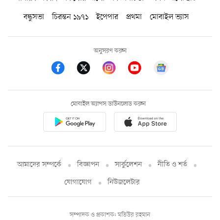
বন্ধুসভা
চিরন্তন ১৯৭১
ইপেপার
প্রথমা
মোবাইল ভ্যাস
অনুসরণ করুন
মোবাইল অ্যাপস ডাউনলোড করুন
আমাদের সম্পর্কে
বিজ্ঞাপন
সার্কুলেশন
নীতি ও শর্ত
যোগাযোগ
নিউজলেটার
সম্পাদক ও প্রকাশক: মতিউর রহমান