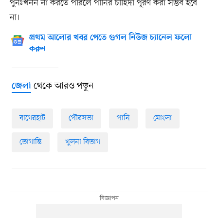
পুনঃখনন না কর‌তে পার‌লে পানির চা‌হিদা পূরণ করা সম্ভব হ‌বে
না।
প্রথম আলোর খবর পেতে গুগল নিউজ চ্যানেল ফলো
করুন
থেকে আরও পড়ুন
জেলা
বাগেরহাট
পৌরসভা
পানি
মোংলা
ভোগান্তি
খুলনা বিভাগ