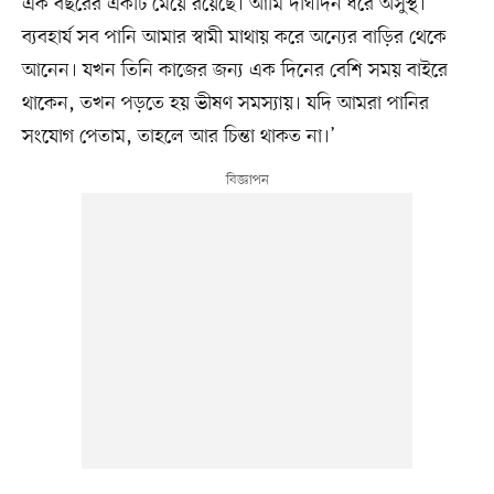
এক বছরের এক‌টি মেয়ে র‌য়ে‌ছে। আমি দীর্ঘদিন ধ‌রে অসুস্থ।
ব্যবহার্য সব পা‌নি আমার স্বামী মাথায় ক‌রে অন্যের বা‌ড়ির থে‌কে
আনেন। যখন তিনি কা‌জের জন্য এক দি‌নের বেশি সময় বাইরে
থা‌কেন, তখন পড়‌তে হয় ভীষণ সমস্যায়। য‌দি আমরা পা‌নির
সং‌যোগ পেতাম, তাহ‌লে আর চিন্তা থাক‌ত না।’