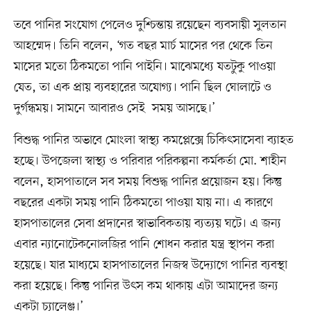
তবে পানির সংযোগ পেলেও দুশ্চিন্তায় রয়েছেন ব্যবসায়ী সুলতান
আহ‌ম্মেদ। তিনি বলেন, ‘গত বছর মার্চ মা‌সের পর থে‌কে তিন
মা‌সের মতো ঠিকমতো পা‌নি পাইনি। মা‌ঝেম‌ধ্যে যতটুকু পাওয়া
যে‌ত, তা এক প্রায় ব্যবহা‌রের অযোগ্য। পা‌নি ছিল ঘোলা‌টে ও
দুর্গন্ধময়। সাম‌নে আবারও সেই সময় আস‌ছে।’
বিশুদ্ধ পানির অভাবে মোংলা স্বাস্থ্য কমপ্লেক্সে চিকিৎসাসেবা ব্যাহত
হচ্ছে। উপ‌জেলা স্বাস্থ্য ও প‌রিবার প‌রিকল্পনা কর্মকর্তা মো. শাহীন
বলেন, হাসপাতা‌লে সব সময় বিশুদ্ধ পা‌নির প্রয়োজন হয়। কিন্তু
বছ‌রের একটা সময় পা‌নি ঠিকমতো পাওয়া যায় না। এ কার‌ণে
হাসপাতা‌লের সেবা প্রদা‌নের স্বাভা‌বিকতায় ব্যত্যয় ঘ‌টে। এ জন্য
এবার ন্যা‌নোটেক‌নোল‌জির পা‌নি শোধন করার যন্ত্র স্থাপন ক‌রা
হয়েছে। যার মাধ্যমে হাসপাতা‌লের নিজস্ব উদ্যোগে পা‌নির ব্যবস্থা
করা হয়ে‌ছে। কিন্তু পা‌নির উৎস কম থাকায় এটা আমা‌দের জন্য
একটা চ্যা‌লেঞ্জ।’