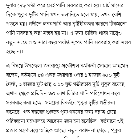
দুবার দেড় ঘণ্টা ক‌রে সেই পা‌নি সরবরাহ করা হয়। মার্চ মা‌সের
দি‌কে পুকুর দু‌টির পা‌নি যখন তলা‌নি‌তে চ‌লে যায়, তখন বেশি
পড়‌তে হয়। নদী‌তে লবনপা‌নি আর বৃ‌ষ্টিহীনতার কার‌ণে ঠিকমতো
পা‌নি সরবরাহ করা সম্ভব হয় না। এ জন্য চা‌হিদা থাকা স‌ত্ত্বেও
নতুন সং‌যোগ ও সারা বছর পর্যাপ্ত সু‌পেয় পা‌নি সরবরাহ করা সম্ভব
হ‌চ্ছে না।
এ বিষয়ে উপ‌জেলা জনস্বাস্থ্য প্রকৌশল কর্মকর্তা সোহান আহ‌মেদ
বলেন, বর্তমা‌নে ৮৪ একর জায়গার ওপর ১ হাজার ২০০ ফুট
দৈর্ঘ্য, ১ হাজার ফুট প্রস্থ ও ১০ ফুট গ‌ভীরতার দুটি পুকুর র‌য়ে‌ছে।
এখান থেকে প্রতিদিন ৩০ লাখ লিটার পা‌নি প‌রি‌শোধন ক‌রে
সরবরাহ করা হচ্ছে। সম‌য়ের বিবর্ত‌নে পুকুর দু‌টির গভীরতা
কমেছে। গত বছরের শুরুতে পুনঃখন‌নের জন্য বরাদ্দ চে‌য়ে
প‌রিকল্পনা মন্ত্রণাল‌য়ে আবেদন জানানো হয়েছিল। বর্তমা‌নে ওই
প্রস্তাব মন্ত্রণাল‌য়ে আট‌কে আছে। নতুন বরাদ্দ না পে‌লে, পুকুর