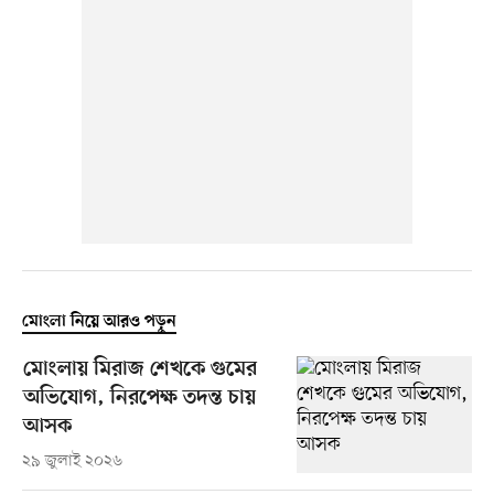
মোংলা নিয়ে আরও পড়ুন
মোংলায় মিরাজ শেখকে গুমের
অভিযোগ, নিরপেক্ষ তদন্ত চায়
আসক
২৯ জুলাই ২০২৬