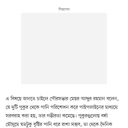
এ বিষয়ে জানতে চাইলে পৌরসভার মেয়র আব্দুর রহমান বলেন,
যে দু‌টি পুকুর থে‌কে পা‌নি প‌রি‌শোধন ক‌রে পাইপলাইনের মাধ্যমে
সরবরাহ করা হয়, তার গভীরতা কমেছে। পুকুরগু‌লোয় বর্ষা
মৌসু‌মে যতটুকু বৃ‌ষ্টির পা‌নি ধ‌রে রাখা সম্ভব, তা থে‌কে দৈ‌নিক