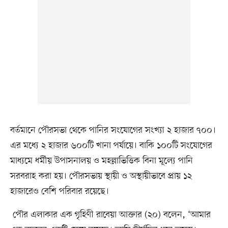
বর্তমা‌নে পৌরসভা থেকে পা‌নির সং‌যোগের সংখ্যা ২ হ‌াজার ৭০০।
এর ম‌ধ্যে ২ হাজার ৬০০টি খানা পর্যা‌য়ে। বা‌কি ১০০টি সং‌যোগের
মাধ্যমে ধর্মীয় উপাসনালয় ও মহল্লাভি‌ত্তিক বিনা মূ‌ল্যে পা‌নি
সরবরাহ করা হয়। পৌরসভায় স্থায়ী ও অস্থায়ীভা‌বে প্রায় ১২
হাজারেও বেশি প‌রিবার রয়েছে।
‌ পৌর এলাকার এক গৃ‌হিণী রা‌বেয়া আক্তার (২০) ব‌লেন, ‘আমার