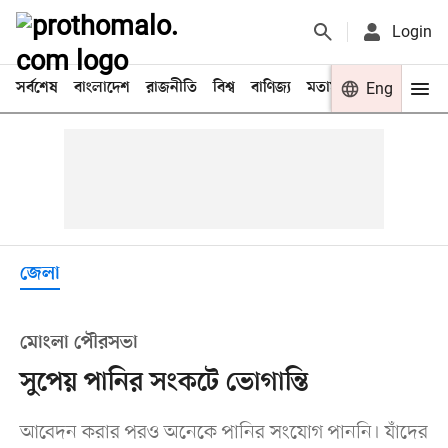
Login
সর্বশেষ
বাংলাদেশ
রাজনীতি
বিশ্ব
বাণিজ্য
মতামত
খেলা
Eng
বিনো
জেলা
মোংলা পৌরসভা
সু‌পেয় পা‌নির সংক‌টে ভোগান্তি
আবেদন করার পরও অনেকে পানির সংযোগ পাননি। যাঁদের