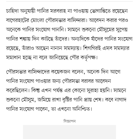
চা‌হিদা অনুযায়ী পা‌নির সরবরাহ না পাওয়ায় ভোগা‌ন্তি‌তে রয়েছেন
বাগেরহাটের মোংলা পৌরসভার বাসিন্দারা। আবেদন করার পরও
অনেকে পানির সংযোগ পাননি। সামনে শুক‌নো মৌসু‌মের সু‌পেয়
পা‌নির শঙ্কায় দিন কাট‌ছে তাঁদের। অন্যদিকে যাঁদের পানির সং‌যোগ
র‌য়ে‌ছে, তাঁরাও আছেন নানান সমস্যায়। শিগগিরই এসব সমস্যার
সমাধান হচ্ছে না বলে জানিয়েছে পৌর কর্তৃপক্ষ।
পৌরসভার বাসিন্দাদের কয়েকজন বলেন, অনেক দিন আগে
পা‌নির সং‌যোগ পাওয়ার জন্য পৌরসভা বরাবর আবেদন
ক‌রেছি‌লেন। কিন্তু এখন পর্যন্ত এর কোনো সুরাহা হয়‌নি। সাম‌নে
শুক‌নো মৌসুম, জ‌মি‌য়ে রাখা বৃ‌ষ্টির পা‌নি প্রায় শেষ। ক‌বে নাগাদ
পানির সং‌যোগ পা‌বেন, তা এখনো অনিশ্চিত।