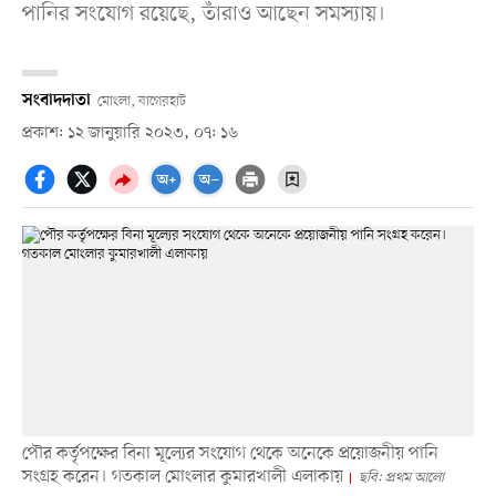
পানির সং‌যোগ র‌য়ে‌ছে, তাঁরাও আছেন সমস্যায়।
সংবাদদাতা
মোংলা, বা‌গেরহাট
প্রকাশ: ১২ জানুয়ারি ২০২৩, ০৭: ১৬
পৌর কর্তৃপক্ষের বিনা মূল্যের সংযোগ থেকে অনেকে প্রয়োজনীয় পানি
সংগ্রহ করেন। গতকাল মোংলার কুমারখালী এলাকায়
ছবি: প্রথম আলো