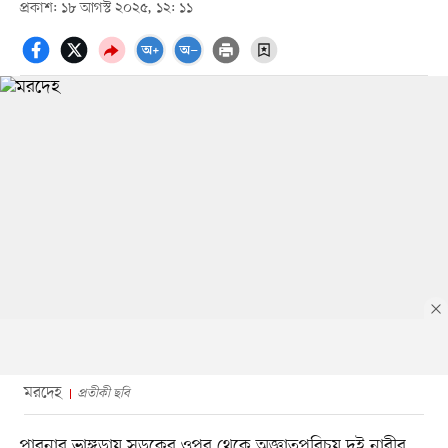
প্রকাশ: ১৮ আগস্ট ২০২৫, ১২: ১১
মরদেহ
প্রতীকী ছবি
পাবনার ভাঙ্গুড়ায় সড়কের ওপর থেকে অজ্ঞাতপরিচয় দুই নারীর