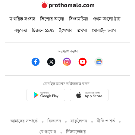
নাগরিক সংবাদ
কিশোর আলো
বিজ্ঞানচিন্তা
প্রথম আলো ট্রাস্ট
বন্ধুসভা
চিরন্তন ১৯৭১
ইপেপার
প্রথমা
মোবাইল ভ্যাস
অনুসরণ করুন
মোবাইল অ্যাপস ডাউনলোড করুন
আমাদের সম্পর্কে
বিজ্ঞাপন
সার্কুলেশন
নীতি ও শর্ত
যোগাযোগ
নিউজলেটার