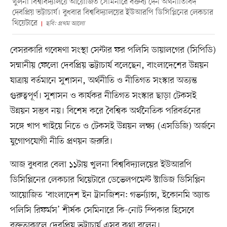
খুলনা বিশ্ববিদ্যালয়ে আয়োজিত সেমিনারে বক্তব্য দেন অর্থনীতিবিদ
দেবপ্রিয় ভট্টাচার্য। বুধবার বিশ্ববিদ্যালয়ের ইউআরপি ডিসিপ্লিনের লেকচার
থিয়েটারে
ছবি: প্রথম আলো
বেসরকারি গবেষণা সংস্থা সেন্টার ফর পলিসি ডায়ালগের (সিপিডি)
সম্মানীয় ফেলো দেবপ্রিয় ভট্টাচার্য বলেছেন, বাংলাদেশের উন্নয়ন
যাত্রায় বর্তমানে সুশাসন, অর্থনীতি ও নীতিগত সংস্কার অত্যন্ত
গুরুত্বপূর্ণ। সুশাসন ও কার্যকর নীতিগত সংস্কার ছাড়া টেকসই
উন্নয়ন সম্ভব নয়। বিশেষ করে বৈশ্বিক অর্থনৈতিক পরিবর্তনের
সঙ্গে খাপ খাইয়ে নিতে ও টেকসই উন্নয়ন লক্ষ্য (এসডিজি) অর্জনে
যুগোপযোগী নীতি প্রণয়ন জরুরি।
আজ বুধবার বেলা ১১টায় খুলনা বিশ্ববিদ্যালয়ের ইউআরপি
ডিসিপ্লিনের লেকচার থিয়েটারে ডেভেলপমেন্ট স্টাডিজ ডিসিপ্লিন
আয়োজিত ‘বাংলাদেশ ইন ট্রানজিশন: গভর্ন্যান্স, ইকোনমি অ্যান্ড
পলিসি রিফর্মস’ শীর্ষক সেমিনারে কি-নোট স্পিকার হিসেবে
বক্তৃতাকালে দেবপ্রিয় ভট্টাচার্য এসব কথা বলেন।