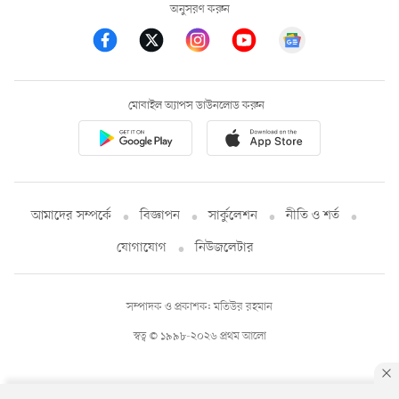
অনুসরণ করুন
মোবাইল অ্যাপস ডাউনলোড করুন
আমাদের সম্পর্কে
বিজ্ঞাপন
সার্কুলেশন
নীতি ও শর্ত
যোগাযোগ
নিউজলেটার
সম্পাদক ও প্রকাশক: মতিউর রহমান
স্বত্ব © ১৯৯৮-২০২৬ প্রথম আলো