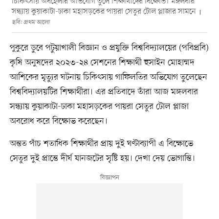
চিকিৎসায় অবহেলার অভিযোগ তুলে শিক্ষার্থীদের বি‌ক্ষোভ। মঙ্গলবার
সন্ধ্যায় কুয়াকাটা-ঢাকা মহাসড়‌কের পায়রা সেতুর টোল প্লাজার সামনে
ছবি: প্রথম আলো
পুকুরে ডুবে পটুয়াখালী বিজ্ঞান ও প্রযুক্তি বিশ্ববিদ্যালয়ের (পবিপ্রবি)
কৃষি অনুষদের ২০২৩-২৪ সেশনের শিক্ষার্থী হুসাইন মোহাম্মদ
আশিকের মৃত্যুর ঘটনায় চিকিৎসায় গাফিলতির অভিযোগ তুলেছেন
বিশ্ববিদ্যালয়টির শিক্ষার্থীরা। এর প্রতিবাদে তাঁরা আজ মঙ্গলবার
সন্ধ্যায় কুয়াকাটা-ঢাকা মহাসড়‌কের পায়রা সেতুর টোল প্লাজা
অব‌রোধ ক‌রে বি‌ক্ষোভ করেছেন।
অন্তত পাঁচ শতাধিক শিক্ষার্থীর প্রায় দুই ঘণ্টাব‌্যাপী এ বি‌ক্ষোভে
সেতুর দুই প্রা‌ন্তে দীর্ঘ যানজ‌টের সৃ‌ষ্টি হয়। দেখা দেয় ভোগান্তি।