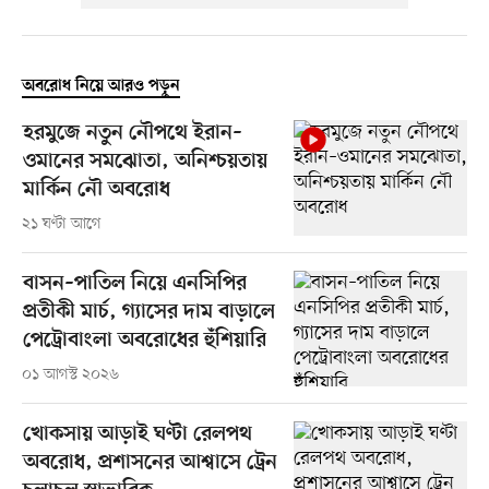
অবরোধ নিয়ে আরও পড়ুন
হরমুজে নতুন নৌপথে ইরান–
ওমানের সমঝোতা, অনিশ্চয়তায়
মার্কিন নৌ অবরোধ
২১ ঘণ্টা আগে
বাসন–পাতিল নিয়ে এনসিপির
প্রতীকী মার্চ, গ্যাসের দাম বাড়ালে
পেট্রোবাংলা অবরোধের হুঁশিয়ারি
০১ আগস্ট ২০২৬
খোকসায় আড়াই ঘণ্টা রেলপথ
অবরোধ, প্রশাসনের আশ্বাসে ট্রেন