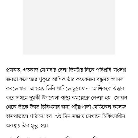
প্রসঙ্গত, গতকাল সোমবার বেলা তিনটার দিকে পবিপ্রবি–সংলগ্ন
জনতা কলেজের পুকুরে আশিক তাঁর কয়েকজন বন্ধুসহ গোসল
করতে যান। এ সময় তিনি পানিতে ডুবে যান। আশিককে উদ্ধার
করে প্রথমে দুমকী উপজেলা স্বাস্থ্য কমপ্লেক্সে নেওয়া হয়। সেখান
থেকে তাঁকে উন্নত চিকিৎসার জন্য পটুয়াখালী মে‌ডি‌কেল ক‌লেজ
হাসপাতা‌লে পাঠানো হয়। ওই দিন সন্ধ্যায় সেখানে চিকিৎসাধীন
অবস্থায় তাঁর মৃত্যু হয়।