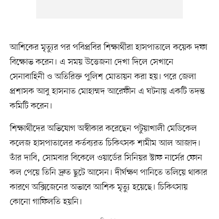
আশি‌কের মৃত্যুর পর প‌বিপ্রবির শিক্ষার্থীরা হাসপাতালে ক‌য়েক দফা
বি‌ক্ষোভ ক‌রেন। এ সময় উত্তেজনা দেখা দি‌লে সেখানে
সেনাবা‌হিনী ও অতিরিক্ত পুলিশ মোতায়ন করা হয়। প‌রে জেলা
প্রশাসক আবু হাসনাত মোহাম্মদ আরেফীন এ ঘটনায় এক‌টি তদন্ত
ক‌মি‌টি ক‌রেন।
শিক্ষার্থীদের অভিযোগ অস্বীকার করেছেন পটুয়াখালী মেডিকেল
কলেজ হাসপাতালের কর্তব্যরত চিকিৎসক শামীম আল আজাদ।
তাঁর দাবি, সোমবার বিকেলে ওয়ার্ডের সিনিয়র স্টাফ নার্সের ফোন
কল পেয়ে তিনি দ্রুত ছুটে আসেন। দীর্ঘক্ষণ পানিতে তলিয়ে থাকার
কারণে অক্সিজেনের অভাবে আশিক মৃত্যু হয়েছে। চিকিৎসায়
কোনো গাফিলতি হয়নি।