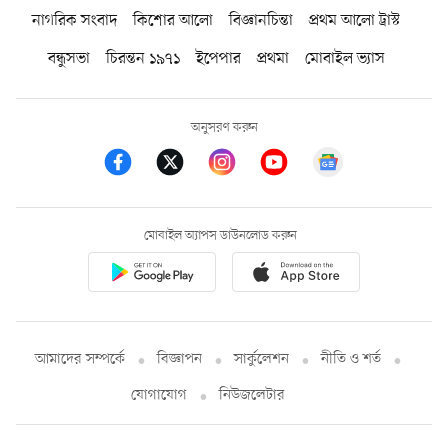
নাগরিক সংবাদ
কিশোর আলো
বিজ্ঞানচিন্তা
প্রথম আলো ট্রাস্ট
বন্ধুসভা
চিরন্তন ১৯৭১
ইপেপার
প্রথমা
মোবাইল ভ্যাস
অনুসরণ করুন
মোবাইল অ্যাপস ডাউনলোড করুন
আমাদের সম্পর্কে
বিজ্ঞাপন
সার্কুলেশন
নীতি ও শর্ত
যোগাযোগ
নিউজলেটার