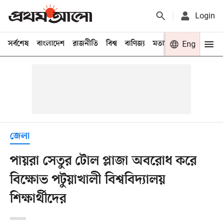
Login
সর্বশেষ
বাংলাদেশ
রাজনীতি
বিশ্ব
বাণিজ্য
মতামত
খেলা
Eng
বিনো
জেলা
পায়রা সেতুর টোল প্লাজা অব‌রোধ ক‌রে
বি‌ক্ষোভ পটুয়াখালী বিশ্ববিদ্যালয়
শিক্ষার্থীদের