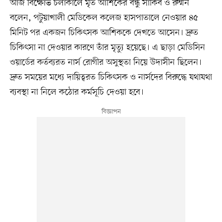
আজ বিক্ষোভ চলাকালে মৃত আশিকের বন্ধু সাকিব ও রুম্মন
বলেন, পটুয়াখালী মে‌ডি‌কেল ক‌লেজ হাসপাতা‌লে নেওয়ার ৪৫
মিনিট পর একজন চিকিৎসক আশিক‌কে দেখতে আসেন। দ্রুত
চি‌কিৎসা না দেওয়ার কার‌ণে তাঁর মৃত্যু হয়েছে। এ ছাড়া মে‌ডি‌সিন
ওয়া‌র্ডের কর্তব‌্যরত নার্স রোগীর অসুস্থ‌তা নি‌য়ে উদা‌সীন ছি‌লেন।
দ্রুত সম‌য়ের মধ‌্যে দা‌য়িত্বরত চিকিৎসক ও নার্স‌দের বিরু‌দ্ধে যথাযথা
ব‌্যবস্থা না নি‌লে ক‌ঠোর কর্মসূচি দেওয়া হবে।