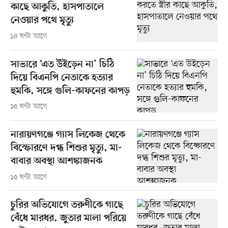
কাছে আকুতি, হাসপাতালে
নেওয়ার পথে মৃত্যু
১৪ ঘণ্টা আগে
সাভারে ‘এত উইড়েন না’ চিঠি
দিয়ে বিএনপি নেতাকে হত্যার
হুমকি, সঙ্গে গুলি-কাফনের কাপড়
১৫ ঘণ্টা আগে
নারায়ণগঞ্জে গ্যাস লিকেজ থেকে
বিস্ফোরণে দগ্ধ শিশুর মৃত্যু, মা-
বাবার অবস্থা আশঙ্কাজনক
১৫ ঘণ্টা আগে
চুরির অভিযোগে তরুণীকে গাছে
বেঁধে মারধর, জুতার মালা পরিয়ে