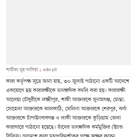
শামীমা নূর পাপিয়া
ফাইল ছবি
কারা কর্তৃপক্ষ সূত্রে জানা যায়, ৩০ জুলাই পাঠানো একটি আদেশে
একযোগে ছয় কারারক্ষীকে তাৎক্ষণিক বদলি করা হয়। কারারক্ষী
আলেয়া চৌধুরীকে লক্ষ্মীপুর, শাম্মী আক্তারকে সুনামগঞ্জ, মোছা.
সোহেলা আক্তারকে ঝালকাঠি, সেলিনা আক্তারকে শেরপুর, ঝর্ণা
আক্তারকে চাঁপাইনবাবগঞ্জ ও লাকী আক্তারকে কুড়িগ্রাম জেলা
কারাগারে পাঠানো হয়েছে। তাঁদের তাৎক্ষণিক কর্মমুক্তির (স্ট্যান্ড
রিলিজ) আদেশে কারা মহাপরিদর্শকের পক্ষে স্বাক্ষর করেন