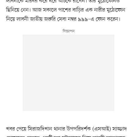
লাবনীকে মারধর করে ঘরে আটকে রাখেন। তাঁর মুঠোফোনও
ছিনিয়ে নেন। আজ সকালে পাশের বাড়ির এক নারীর মুঠোফোন
নিয়ে লাবনী জাতীয় জরুরি সেবা নম্বর ৯৯৯–এ ফোন করেন।
খবর পেয়ে সিরাজদিখান থানার উপপরিদর্শক (এসআই) সাজ্জাদ