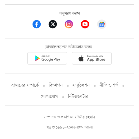
অনুসরণ করুন
মোবাইল অ্যাপস ডাউনলোড করুন
আমাদের সম্পর্কে
বিজ্ঞাপন
সার্কুলেশন
নীতি ও শর্ত
যোগাযোগ
নিউজলেটার
সম্পাদক ও প্রকাশক: মতিউর রহমান
স্বত্ব © ১৯৯৮-২০২৬ প্রথম আলো