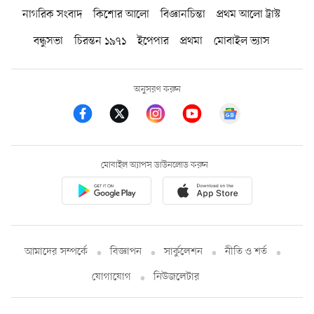
নাগরিক সংবাদ
কিশোর আলো
বিজ্ঞানচিন্তা
প্রথম আলো ট্রাস্ট
বন্ধুসভা
চিরন্তন ১৯৭১
ইপেপার
প্রথমা
মোবাইল ভ্যাস
অনুসরণ করুন
মোবাইল অ্যাপস ডাউনলোড করুন
আমাদের সম্পর্কে
বিজ্ঞাপন
সার্কুলেশন
নীতি ও শর্ত
যোগাযোগ
নিউজলেটার