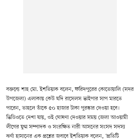
বক্তব্যে শাহ মো. ইশতিয়াক বলেন, ফরিদপুরের কোতোয়ালি (সদর
উপজেলা) এলাকায় কেউ যদি রাসেলস ভাইপার সাপ মারতে
পারেন, তাহলে তাঁকে ৫০ হাজার টাকা পুরস্কার দেওয়া হবে।
ভিডিওতে দেখা যায়, ওই ঘোষণা দেওয়ার সময় জেলা আওয়ামী
লীগের যুগ্ম সম্পাদক ও সংরক্ষিত নারী আসনের সংসদ সদস্য
ঝর্ণা হাসানের এক প্রশ্নের জবাবে ইশতিয়াক বলেন, ‘প্রতিটি