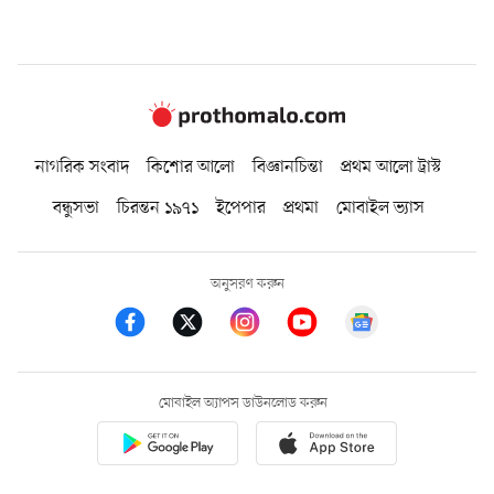
নাগরিক সংবাদ
কিশোর আলো
বিজ্ঞানচিন্তা
প্রথম আলো ট্রাস্ট
বন্ধুসভা
চিরন্তন ১৯৭১
ইপেপার
প্রথমা
মোবাইল ভ্যাস
অনুসরণ করুন
মোবাইল অ্যাপস ডাউনলোড করুন