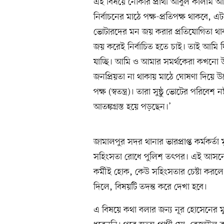
এই বিষয়ে নৌকার প্রার্থী আবুল কালাম আ
নির্বাচনের মাঠে পক্ষ-প্রতিপক্ষ থাকবে, এটাই স
ভোটারদের মন জয় করার প্রতিযোগিতা থা
জয় করেই নির্বাচিত হতে চাই। তাই আমি দিন
যাচ্ছি। আমি ও আমার সমর্থকেরা কখনো উ
জনপ্রিয়তা না থাকায় মাঠে ঘোষণা দিয়ে উ
পক্ষ (স্বতন্ত্র)। তারা সুষ্ঠু ভোটের পরিব
আতঙ্কগ্রস্ত হয়ে পড়ছেন।’
জামালপুর সদর থানার ভারপ্রাপ্ত কর্মকর
সহিংসতা রোধে পুলিশ তৎপর। এই আসনে টহ
কর্মীই হোক, কেউ সহিংসতার চেষ্টা করলে
দিলে, বিষয়টি তদন্ত করে দেখা হবে।
এ বিষয়ে কথা বলার জন্য নূর হোসেনের 