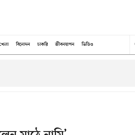
খেলা
বিনোদন
চাকরি
জীবনযাপন
ভিডিও