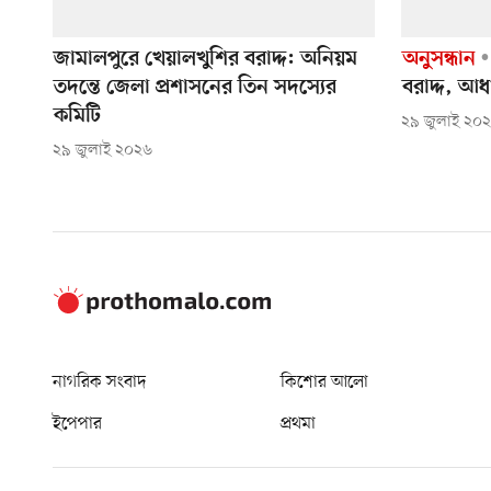
জামালপুরে খেয়ালখুশির বরাদ্দ: অনিয়ম
অনুসন্ধান
তদন্তে জেলা প্রশাসনের তিন সদস্যের
বরাদ্দ, আধ
কমিটি
২৯ জুলাই ২০
২৯ জুলাই ২০২৬
নাগরিক সংবাদ
কিশোর আলো
ইপেপার
প্রথমা