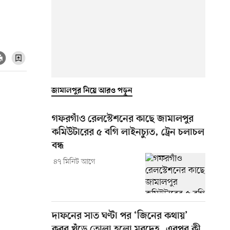
জামালপুর নিয়ে আরও পড়ুন
গফরগাঁও রেলস্টেশনের কাছে জামালপুর
কমিউটারের ৫ বগি লাইনচ্যুত, ট্রেন চলাচল
বন্ধ
৪৭ মিনিট আগে
দাফনের সাত ঘণ্টা পর ‘জিনের কথায়’
কবর খুঁড়ে তোলা হলো মরদেহ, এরপর কী