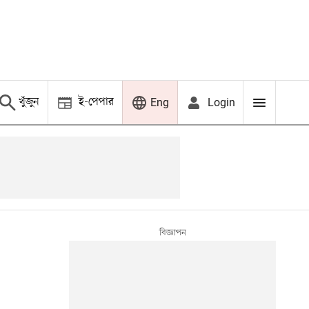
খুঁজুন
ই-পেপার
Login
Eng