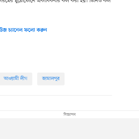
েজাউল করিমের মুঠোফোনে একাধিকবার কল করা হয়। তিনিও কল
উজ চ্যানেল ফলো করুন
আওয়ামী লীগ
জামালপুর