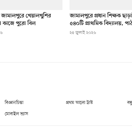
জামালপুরে খেয়ালখুশির
জামালপুরে প্রধান শিক্ষক ছা
া কাজে পুরো বিল
৫৪০টি প্রাথমিক বিদ্যালয়, পা
২৬
২৫ জুলাই ২০২৬
বিজ্ঞানচিন্তা
প্রথম আলো ট্রাস্ট
বন্
মোবাইল ভ্যাস