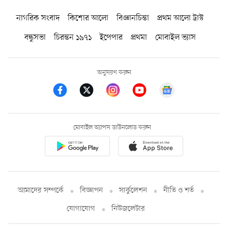
নাগরিক সংবাদ
কিশোর আলো
বিজ্ঞানচিন্তা
প্রথম আলো ট্রাস্ট
বন্ধুসভা
চিরন্তন ১৯৭১
ইপেপার
প্রথমা
মোবাইল ভ্যাস
অনুসরণ করুন
মোবাইল অ্যাপস ডাউনলোড করুন
আমাদের সম্পর্কে
বিজ্ঞাপন
সার্কুলেশন
নীতি ও শর্ত
যোগাযোগ
নিউজলেটার