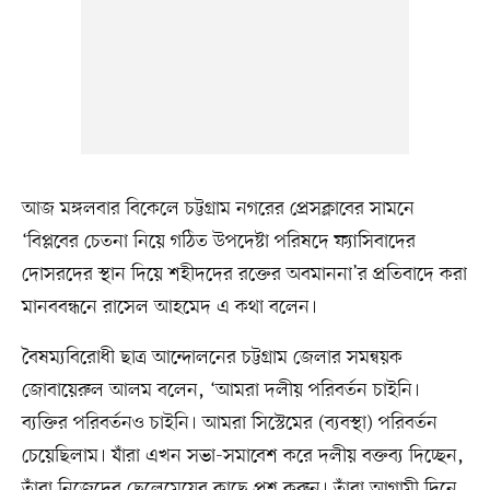
আজ মঙ্গলবার বিকেলে চট্টগ্রাম নগরের প্রেসক্লাবের সামনে
‘বিপ্লবের চেতনা নিয়ে গঠিত উপদেষ্টা পরিষদে ফ্যাসিবাদের
দোসরদের স্থান দিয়ে শহীদদের রক্তের অবমাননা’র প্রতিবাদে করা
মানববন্ধনে রাসেল আহমেদ এ কথা বলেন।
বৈষম্যবিরোধী ছাত্র আন্দোলনের চট্টগ্রাম জেলার সমন্বয়ক
জোবায়েরুল আলম বলেন, ‘আমরা দলীয় পরিবর্তন চাইনি।
ব্যক্তির পরিবর্তনও চাইনি। আমরা সিস্টেমের (ব্যবস্থা) পরিবর্তন
চেয়েছিলাম। যাঁরা এখন সভা-সমাবেশ করে দলীয় বক্তব্য দিচ্ছেন,
তাঁরা নিজেদের ছেলেমেয়ের কাছে প্রশ্ন করুন। তাঁরা আগামী দিনে