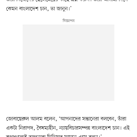
কেমন বাংলাদেশ চান, তা জানুন।’
জোবায়েরুল আলম বলেন, ‘আপনাদের সন্তানেরা বলবেন, তাঁরা
একটা নিরাপদ, বৈষম্যহীন, ন্যায়বিচারসম্পন্ন বাংলাদেশ চান। এই