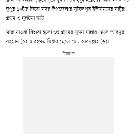
ব্রাহ্মণবাড়িয়ায় পুকুরে ডুবে দুই শিশুর মৃত্যু হয়েছে। আজ মঙ্গলবার
দুপুর ১২টার দিকে সদর উপজেলার সুহিলপুর ইউনিয়নের ঘাটুরা
গ্রামে এ দুর্ঘটনা ঘটে।
মারা যাওয়া শিশুরা হলো ওই গ্রামের সুমন মাল্লার ছেলে আবদুর
রহমান (৫) ও রহমত মিয়ার ছেলে মো. আবদুল্লাহ (৬)।