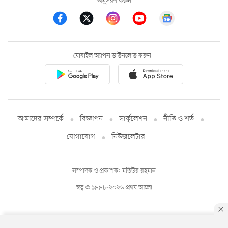
অনুসরণ করুন
মোবাইল অ্যাপস ডাউনলোড করুন
আমাদের সম্পর্কে
বিজ্ঞাপন
সার্কুলেশন
নীতি ও শর্ত
যোগাযোগ
নিউজলেটার
সম্পাদক ও প্রকাশক: মতিউর রহমান
স্বত্ব © ১৯৯৮-২০২৬ প্রথম আলো