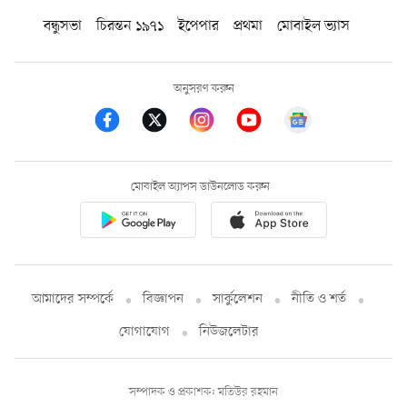
বন্ধুসভা
চিরন্তন ১৯৭১
ইপেপার
প্রথমা
মোবাইল ভ্যাস
অনুসরণ করুন
মোবাইল অ্যাপস ডাউনলোড করুন
আমাদের সম্পর্কে
বিজ্ঞাপন
সার্কুলেশন
নীতি ও শর্ত
যোগাযোগ
নিউজলেটার
সম্পাদক ও প্রকাশক: মতিউর রহমান