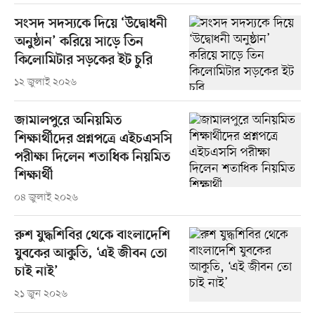
সংসদ সদস্যকে দিয়ে ‘উদ্বোধনী
অনুষ্ঠান’ করিয়ে সাড়ে তিন
কিলোমিটার সড়কের ইট চুরি
১২ জুলাই ২০২৬
জামালপুরে অনিয়মিত
শিক্ষার্থীদের প্রশ্নপত্রে এইচএসসি
পরীক্ষা দিলেন শতাধিক নিয়মিত
শিক্ষার্থী
০৪ জুলাই ২০২৬
রুশ যুদ্ধশিবির থেকে বাংলাদেশি
যুবকের আকুতি, ‘এই জীবন তো
চাই নাই’
২১ জুন ২০২৬