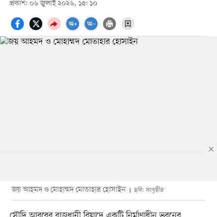
প্রকাশ: ০৬ জুলাই ২০২৬, ১৫: ১০
জয় আহমদ ও মোহাম্মদ মোতাহার হোসাইন
ছবি: সংগৃহীত
সৌদি আরবের রাজধানী রিয়াদে একটি নির্মাণাধীন ভবনের