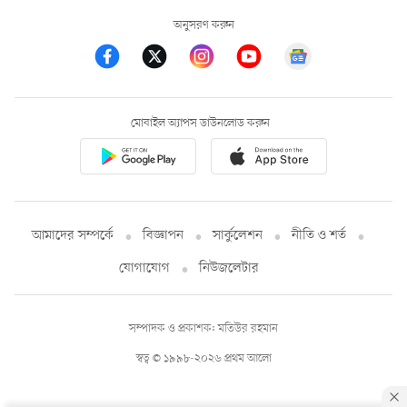
অনুসরণ করুন
মোবাইল অ্যাপস ডাউনলোড করুন
আমাদের সম্পর্কে
বিজ্ঞাপন
সার্কুলেশন
নীতি ও শর্ত
যোগাযোগ
নিউজলেটার
সম্পাদক ও প্রকাশক: মতিউর রহমান
স্বত্ব © ১৯৯৮-২০২৬ প্রথম আলো