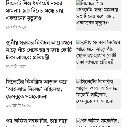
সিলেটে শিশু ধর্ষণচেষ্টা–হত্যা
মামলায় ৯০ দিনের মধ্যে রায়,
একজনের মৃত্যুদণ্ড
২১ ঘণ্টা আগে
স্থানীয় সরকার নির্বাচন আয়োজনে
সাড়ে পাঁচ থেকে ছয় হাজার কোটি
টাকা লাগবে: প্রতিমন্ত্রী
২২ ঘণ্টা আগে
সিলেটের কিনব্রিজ আড়াল করে
‘আই লাভ সিলেট’ সাইনেজ,
ফেসবুকে সমালোচনা
০৬ আগস্ট ২০২৬
পদ অফিস সহকারীর, চার বছর