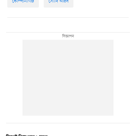
কোম্পানীগঞ্জ
সৌদি আরব