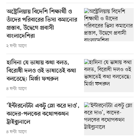
অস্ট্রেলিয়ায় বিদেশি শিক্ষার্থী ও
তাঁদের পরিবারের ভিসা কমানোর
প্রস্তাব, উদ্বেগে প্রবাসী
বাংলাদেশিরা
২ ঘণ্টা আগে
হাসিনা যে ভাষায় কথা বলত,
বিরোধী দলও ওই ভাষাতেই কথা
বলতেছে: মির্জা ফখরুল
৪ ঘণ্টা আগে
‘ইন্টারনেটটা একটু স্লো করে দাও’,
কাদের-পলকের কথোপকথন
ট্রাইব্যুনালে
৪ ঘণ্টা আগে