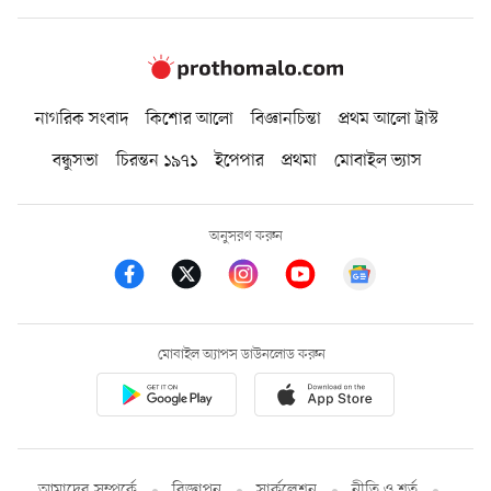
নাগরিক সংবাদ
কিশোর আলো
বিজ্ঞানচিন্তা
প্রথম আলো ট্রাস্ট
বন্ধুসভা
চিরন্তন ১৯৭১
ইপেপার
প্রথমা
মোবাইল ভ্যাস
অনুসরণ করুন
মোবাইল অ্যাপস ডাউনলোড করুন
আমাদের সম্পর্কে
বিজ্ঞাপন
সার্কুলেশন
নীতি ও শর্ত