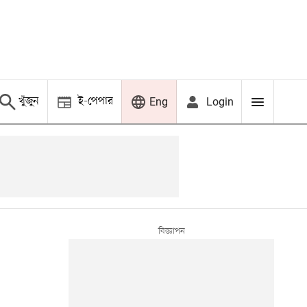
খুঁজুন
ই-পেপার
Login
Eng