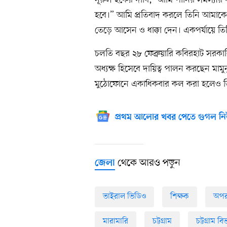
নূরুল হকের দাবি, ‘আমি পানির সমস্যার 
হবে।” আমি প্রতিবাদ করলে তিনি আমাক
তেড়ে আসেন ও ধাক্কা দেন। একপর্যায়ে তিন
চলতি বছর ২৮ ফেব্রুয়ারি কবিরহাট সরকারি 
অধ্যক্ষ হিসেবে দায়িত্ব পালন করছেন মামু
মুঠোফোনে একাধিকবার কল করা হলেও তিনি
প্রথম আলোর খবর পেতে গুগল নি
থেকে আরও পড়ুন
জেলা
ভাইরাল ভিডিও
শিক্ষক
অপর
মারামারি
চট্টগ্রাম
চট্টগ্রাম ব