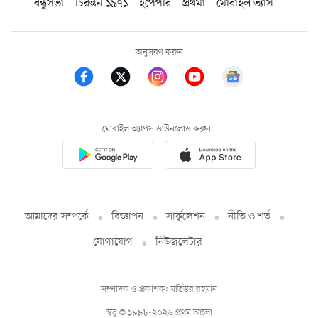
বন্ধুসভা
চিরন্তন ১৯৭১
ইপেপার
প্রথমা
মোবাইল ভ্যাস
অনুসরণ করুন
মোবাইল অ্যাপস ডাউনলোড করুন
আমাদের সম্পর্কে
বিজ্ঞাপন
সার্কুলেশন
নীতি ও শর্ত
যোগাযোগ
নিউজলেটার
সম্পাদক ও প্রকাশক: মতিউর রহমান
স্বত্ব © ১৯৯৮-২০২৬ প্রথম আলো