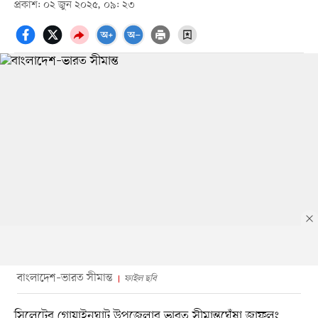
প্রকাশ: ০২ জুন ২০২৫, ০৯: ২৩
বাংলাদেশ–ভারত সীমান্ত
ফাইল ছবি
সিলেটের গোয়াইনঘাট উপজেলার ভারত সীমান্তঘেঁষা জাফলং