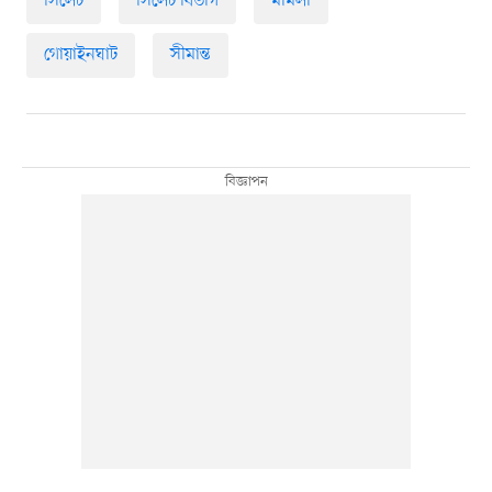
সিলেট
সিলেট বিভাগ
মামলা
গোয়াইনঘাট
সীমান্ত