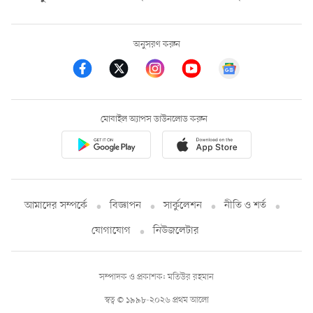
অনুসরণ করুন
মোবাইল অ্যাপস ডাউনলোড করুন
আমাদের সম্পর্কে
বিজ্ঞাপন
সার্কুলেশন
নীতি ও শর্ত
যোগাযোগ
নিউজলেটার
সম্পাদক ও প্রকাশক: মতিউর রহমান
স্বত্ব © ১৯৯৮-২০২৬ প্রথম আলো