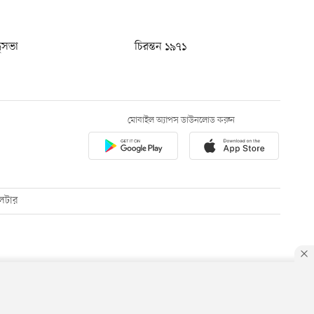
ধুসভা
চিরন্তন ১৯৭১
মোবাইল অ্যাপস ডাউনলোড করুন
েটার