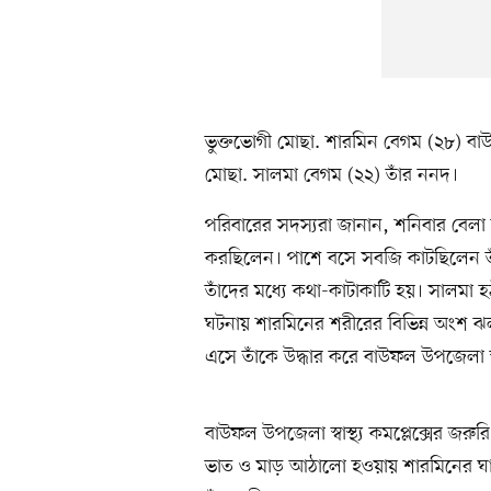
ভুক্তভোগী মোছা. শারমিন বেগম (২৮) বাউফলে
মোছা. সালমা বেগম (২২) তাঁর ননদ।
পরিবারের সদস্যরা জানান, শনিবার বেলা দু
করছিলেন। পাশে বসে সবজি কাটছিলেন তা
তাঁদের মধ্যে কথা-কাটাকাটি হয়। সালমা হ
ঘটনায় শারমিনের শরীরের বিভিন্ন অংশ ঝল
এসে তাঁকে উদ্ধার করে বাউফল উপজেলা স্বাস
বাউফল উপজেলা স্বাস্থ্য কমপ্লেক্সের জর
ভাত ও মাড় আঠালো হওয়ায় শারমিনের ঘাড়