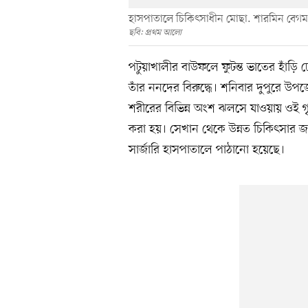
হাসপাতালে চিকিৎসাধীন মোছা. শারমিন বেগম। শন
ছবি: প্রথম আলো
পটুয়াখালীর বাউফলে ফুটন্ত ভাতের হাঁড়
তাঁর ননদের বিরুদ্ধে। শনিবার দুপুরে উপ
শরীরের বিভিন্ন অংশ ঝলসে যাওয়ায় ওই গৃহবধ
করা হয়। সেখান থেকে উন্নত চিকিৎসার জন্য ঢ
সার্জারি হাসপাতালে পাঠানো হয়েছে।