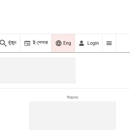
খুঁজুন
ই-পেপার
Login
Eng