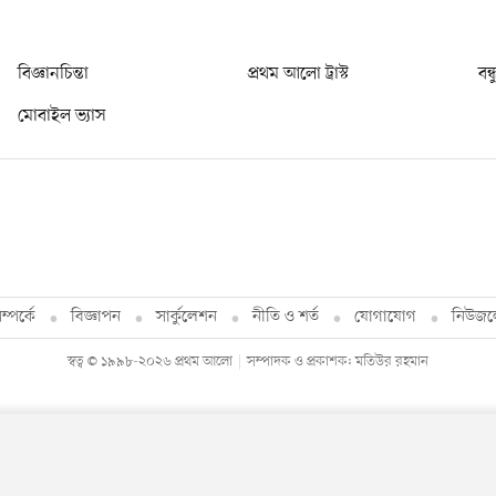
বিজ্ঞানচিন্তা
প্রথম আলো ট্রাস্ট
বন্
মোবাইল ভ্যাস
্পর্কে
বিজ্ঞাপন
সার্কুলেশন
নীতি ও শর্ত
যোগাযোগ
নিউজল
স্বত্ব © ১৯৯৮-২০২৬ প্রথম আলো
সম্পাদক ও প্রকাশক: মতিউর রহমান