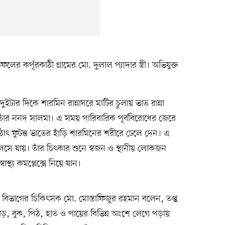
র কর্পূরকাঠী গ্রামের মো. দুলাল প্যাদার স্ত্রী। অভিযুক্ত
ইটার দিকে শারমিন রান্নাঘরে মাটির চুলায় ভাত রান্না
ঁর ননদ সালমা। এ সময় পারিবারিক পূর্ববিরোধের জেরে
ঠাৎ ফুটন্ত ভাতের হাঁড়ি শারমিনের শরীরে ঢেলে দেন। এ
সে যায়। তাঁর চিৎকার শুনে স্বজন ও স্থানীয় লোকজন
্থ্য কমপ্লেক্সে নিয়ে যান।
ুরি বিভাগের চিকিৎসক মো. মোস্তাফিজুর রহমান বলেন, তপ্ত
, বুক, পিঠ, হাত ও পায়ের বিভিন্ন অংশে লেগে পড়ায়