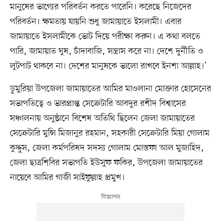
মানুষের ভাগ্যের পরিবর্তন করতে পারেনি। করেছে নিজেদের
পরিবর্তন। ক্ষমতায় যায়নি শুধু জামায়াতে ইসলামী। এবার
জামায়াতে ইসলামীকে ভোট দিয়ে পরীক্ষা করুন। এ কথা বলতে
পারি, জামায়াত ঘুষ, চাঁদাবাজি, সন্ত্রাস করে না। দেশে দুর্নীতি ও
লুটপাট থাকবে না। দেশের মানুষকে ভালো রাখবে ইনশা আল্লাহ।’
ডুমুরিয়া উপজেলা জামায়াতের আমির মাওলানা মোক্তার হোসেনের
সভাপতিত্বে ও ভারপ্রাপ্ত সেক্রেটারি আবদুর রশীদ বিশ্বাসের
সঞ্চালনায় অনুষ্ঠানে বিশেষ অতিথি ছিলেন জেলা জামায়াতের
সেক্রেটারি মুন্সি মিজানুর রহমান, সহকারী সেক্রেটারি মিয়া গোলাম
কুদ্দুস, জেলা কর্মপরিষদ সদস্য গোলাম মোস্তফা আল মুজাহিদ,
জেলা ছাত্রশিবির সভাপতি ইউসুফ ফকির, উপজেলা জামায়াতের
নায়েবে আমির গাজী সাইফুল্লাহ প্রমুখ।