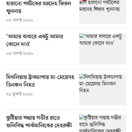
হারানো পর্যটকের মরদেহ ফিরল
খুলনায়
০৩ আগস্ট ২০২৬
‘আমার বাবারে একটু আমার
কোলে দাও’
০৩ আগস্ট ২০২৬
দিঘলিয়ায় ট্রাকচাপায় মা-মেয়েসহ
তিনজন নিহত
৩১ জুলাই ২০২৬
কুষ্টিয়ার পদ্মায় গভীর রাতে
গুলিবিদ্ধ পার্কমালিকের দেহরক্ষী