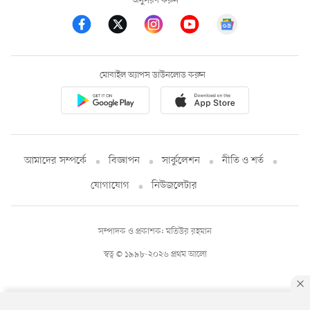
অনুসরণ করুন
মোবাইল অ্যাপস ডাউনলোড করুন
আমাদের সম্পর্কে
বিজ্ঞাপন
সার্কুলেশন
নীতি ও শর্ত
যোগাযোগ
নিউজলেটার
সম্পাদক ও প্রকাশক: মতিউর রহমান
স্বত্ব © ১৯৯৮-২০২৬ প্রথম আলো