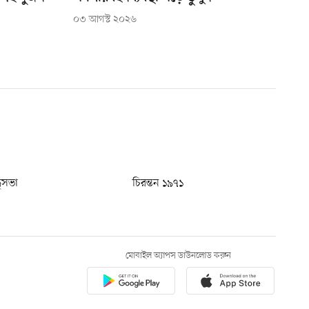
০৩ আগস্ট ২০২৬
ধুসভা
চিরন্তন ১৯৭১
মোবাইল অ্যাপস ডাউনলোড করুন