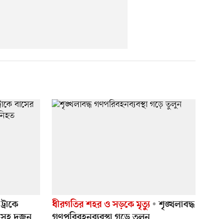
ট্রাকে
ধীরগতির শহর ও সড়কে মৃত্যু
শৃঙ্খলাবদ্ধ
রীসহ দুজন
গণপরিবহনব্যবস্থা গড়ে তুলুন