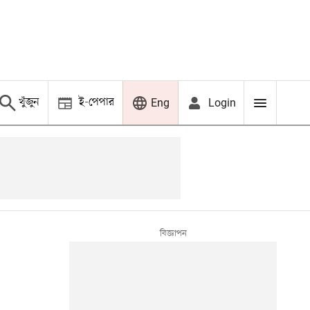
খুঁজুন
ই-পেপার
Login
Eng