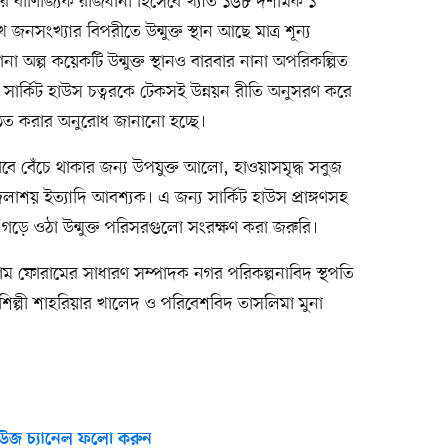
 বাণিজ্যিক রাজধানী হিসেবে খ্যাত ১৬৮ দশমিক ১
জনসংখ্যার বিপরীতে উন্মুক্ত স্থান আছে মাত্র শূন্য
 অল্প কয়েকটি উন্মুক্ত স্থানও বারবার নানা অপরিকল্পিত
ায় সার্কিট হাউস চত্বরকে টেকসই উন্নয়ন রীতি অনুসরণ করে
িষ্ঠিত করার অনুরোধ জানানো হচ্ছে।
বে বেঁচে থাকার জন্য উপযুক্ত আলো, হাওয়াসমৃদ্ধ সবুজ
লাশয় ইত্যাদি আবশ্যক। এ জন্য সার্কিট হাউস প্রাঙ্গণসহ
ভাবে গড়ে ওঠা উন্মুক্ত পরিসরগুলো সংরক্ষণ করা জরুরি।
গ্রাম ফোরামের সাধারণ সম্পাদক নগর পরিকল্পনাবিদ স্থপতি
শিল্পী শাহরিয়ার খালেদ ও পরিবেশবিদ তাসলিমা মুনা
উজ চ্যানেল ফলো করুন