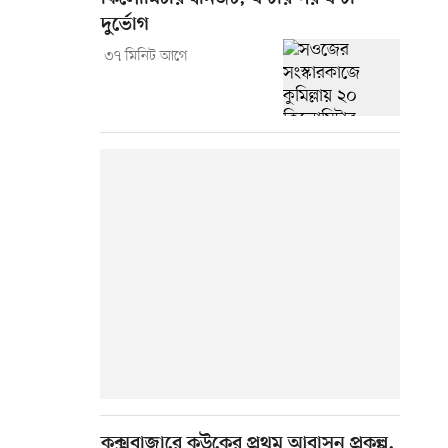
দুর্ভোগ
৩৭ মিনিট আগে
কক্সবাজারে কউকের প্রথম আবাসন প্রকল্প,