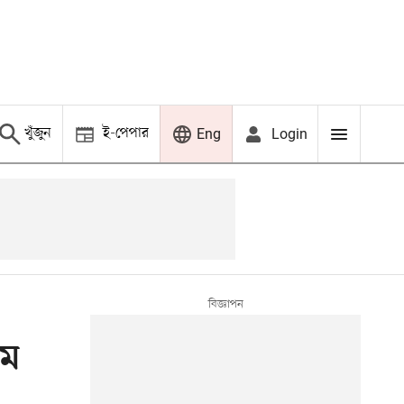
খুঁজুন
ই-পেপার
Login
Eng
াম