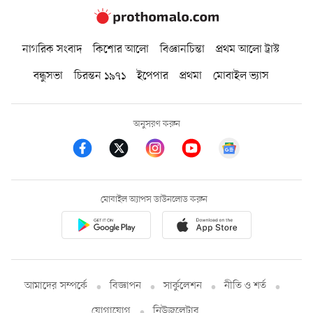
নাগরিক সংবাদ
কিশোর আলো
বিজ্ঞানচিন্তা
প্রথম আলো ট্রাস্ট
বন্ধুসভা
চিরন্তন ১৯৭১
ইপেপার
প্রথমা
মোবাইল ভ্যাস
অনুসরণ করুন
মোবাইল অ্যাপস ডাউনলোড করুন
আমাদের সম্পর্কে
বিজ্ঞাপন
সার্কুলেশন
নীতি ও শর্ত
যোগাযোগ
নিউজলেটার