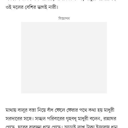
ওই দলের বেশির ভাগই নারী।
মাথায় বালুর বস্তা নিয়ে বাঁধ ফেলে ফেরার পথে কথা হয় মাধুরী
সরদারের সঙ্গে। সচ্ছল পরিবারের গৃহবধূ মাধুরী বলেন, রান্নাঘর
গেছে, ঘরের বারান্দা ধসে গেছে। আড়াই লাখ টাকা ইজারায় ধান