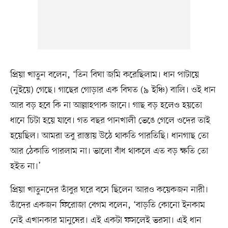
প্রিয়া খাতুন বলেন, ‘তিন বিঘা জমি করেছিলাম। ধান পাটায়ে
(নুইয়ে) গেছে। গাছের গোড়ার এক বিঘত (৯ ইঞ্চি) বালি। ওই ধান
আর বড় হবে কি না আল্লাহপাক জানে। গাছ বড় হলেও হয়তো
ধানে চিটা হয়ে যাবে। গত বছর পানখালী ভেঙে গেলে ওদের তাই
হয়েছিল। আমরা তবু রাস্তায় উঠে থাকতি পারতিছি। ধানগাছ তো
আর ঠেকাতি পারলাম না। ভালো বাঁধ থাকলে এত বড় ক্ষতি তো
হইত না।’
প্রিয়া খাতুনদের তাঁবুর ঘরে বসে ছিলেন আরও কয়েকজন নারী।
তাঁদের একজন ফিরোজা বেগম বলেন, ‘বাড়তি কোনো ইনকাম
নেই এখানকার মানুষের। এই একটা ফসলেই ভরসা। এই ধান