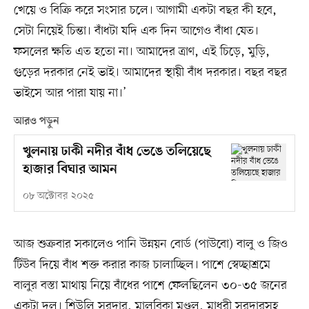
খেয়ে ও বিক্রি করে সংসার চলে। আগামী একটা বছর কী হবে,
সেটা নিয়েই চিন্তা। বাঁধটা যদি এক দিন আগেও বাঁধা যেত।
ফসলের ক্ষতি এত হতো না। আমাদের ত্রাণ, এই চিড়ে, মুড়ি,
গুড়ের দরকার নেই ভাই। আমাদের স্থায়ী বাঁধ দরকার। বছর বছর
ভাইসে আর পারা যায় না।’
আরও পড়ুন
খুলনায় ঢাকী নদীর বাঁধ ভেঙে তলিয়েছে
হাজার বিঘার আমন
০৮ অক্টোবর ২০২৫
আজ শুক্রবার সকালেও পানি উন্নয়ন বোর্ড (পাউবো) বালু ও জিও
টিউব দিয়ে বাঁধ শক্ত করার কাজ চালাচ্ছিল। পাশে স্বেচ্ছাশ্রমে
বালুর বস্তা মাথায় নিয়ে বাঁধের পাশে ফেলছিলেন ৩০-৩৫ জনের
একটা দল। শিউলি সরদার, মালবিকা মণ্ডল, মাধুরী সরদারসহ