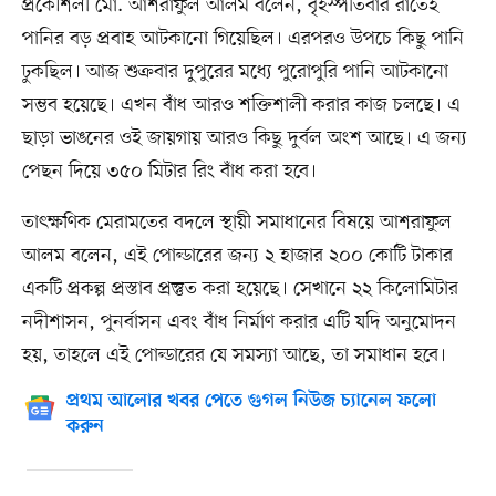
প্রকৌশলী মো. আশরাফুল আলম বলেন, বৃহস্পতিবার রাতেই
পানির বড় প্রবাহ আটকানো গিয়েছিল। এরপরও উপচে কিছু পানি
ঢুকছিল। আজ শুক্রবার দুপুরের মধ্যে পুরোপুরি পানি আটকানো
সম্ভব হয়েছে। এখন বাঁধ আরও শক্তিশালী করার কাজ চলছে। এ
ছাড়া ভাঙনের ওই জায়গায় আরও কিছু দুর্বল অংশ আছে। এ জন্য
পেছন দিয়ে ৩৫০ মিটার রিং বাঁধ করা হবে।
তাৎক্ষণিক মেরামতের বদলে স্থায়ী সমাধানের বিষয়ে আশরাফুল
আলম বলেন, এই পোল্ডারের জন্য ২ হাজার ২০০ কোটি টাকার
একটি প্রকল্প প্রস্তাব প্রস্তুত করা হয়েছে। সেখানে ২২ কিলোমিটার
নদীশাসন, পুনর্বাসন এবং বাঁধ নির্মাণ করার এটি যদি অনুমোদন
হয়, তাহলে এই পোল্ডারের যে সমস্যা আছে, তা সমাধান হবে।
প্রথম আলোর খবর পেতে গুগল নিউজ চ্যানেল ফলো
করুন