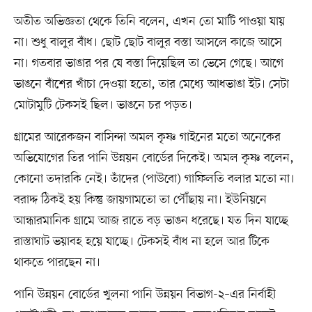
অতীত অভিজ্ঞতা থেকে তিনি বলেন, এখন তো মাটি পাওয়া যায়
না। শুধু বালুর বাঁধ। ছোট ছোট বালুর বস্তা আসলে কাজে আসে
না। গতবার ভাঙার পর যে বস্তা দিয়েছিল তা ভেসে গেছে। আগে
ভাঙনে বাঁশের খাঁচা দেওয়া হতো, তার মেধ্যে আধভাঙা ইট। সেটা
মোটামুটি টেকসই ছিল। ভাঙনে চর পড়ত।
গ্রামের আরেকজন বাসিন্দা অমল কৃষ্ণ গাইনের মতো অনেকের
অভিযোগের তির পানি উন্নয়ন বোর্ডের দিকেই। অমল কৃষ্ণ বলেন,
কোনো তদারকি নেই। তাঁদের (পাউবো) গাফিলতি বলার মতো না।
বরাদ্দ ঠিকই হয় কিন্তু জায়গামতো তা পৌঁছায় না। ইউনিয়নে
আন্ধারমানিক গ্রামে আজ রাতে বড় ভাঙন ধরেছে। যত দিন যাচ্ছে
রাস্তাঘাট ভয়াবহ হয়ে যাচ্ছে। টেকসই বাঁধ না হলে আর টিকে
থাকতে পারছেন না।
পানি উন্নয়ন বোর্ডের খুলনা পানি উন্নয়ন বিভাগ-২–এর নির্বাহী