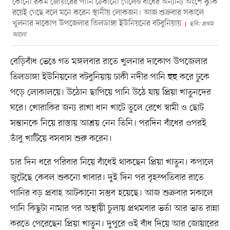
কোনো রকম জোয়ারের পানি ঠেকানো গেলেও বাঁধের অন্যান্য অংশে ঝুঁকি
রয়েই গেছে বলে মনে করেন স্থানীয় লোকজন। আজ শুক্রবার সকালে
খুলনার দাকোপ উপজেলার তিলডাঙ্গা ইউনিয়নের বটবুনিয়ায়
ছবি: প্রথম
আলো
বেড়িবাঁধ ভেঙে গত মঙ্গলবার রাতে খুলনার দাকোপ উপজেলার
তিলডাঙ্গা ইউনিয়নের বটবুনিয়ায় ঢাকী নদীর পানি হুহু করে ঢুকে
পড়ে লোকালয়ে। উঠোন ছাপিয়ে পানি উঠে যায় প্রিয়া খাতুনদের
ঘরে। খোরাকির জন্য রাখা ধান খাটে তুলে রেখে স্বামী ও ছোট
সন্তানকে নিয়ে রাস্তায় আশ্রয় নেন তিনি। পরদিন বাঁধের ওপরই
তাঁবু খাটিয়ে বসবাস শুরু করেন।
চার দিন ধরে পরিবার নিয়ে বাঁধেই থাকছেন প্রিয়া খাতুন। কপালে
জুটেছে কেবল শুকনো খাবার। দুই দিন পর বৃহস্পতিবার রাতে
পানির বড় প্রবাহ আটকানো সম্ভব হয়েছে। আজ শুক্রবার সকালে
পানি কিছুটা নামার পর অস্থায়ী চুলায় প্রথমবার ভর্তা আর ভাত রান্না
করতে পেরেছেন প্রিয়া খাতুন। দুপুরে ওই বাঁধ দিয়ে আর জোয়ারের