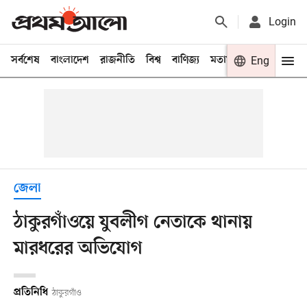
Login
সর্বশেষ
বাংলাদেশ
রাজনীতি
বিশ্ব
বাণিজ্য
মতামত
খেলা
Eng
বিনো
জেলা
ঠাকুরগাঁওয়ে যুবলীগ নেতাকে থানায়
মারধরের অভিযোগ
প্রতিনিধি
ঠাকুরগাঁও