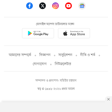
মোবাইল অ্যাপস ডাউনলোড করুন
আমাদের সম্পর্কে
বিজ্ঞাপন
সার্কুলেশন
নীতি ও শর্ত
যোগাযোগ
নিউজলেটার
সম্পাদক ও প্রকাশক: মতিউর রহমান
স্বত্ব © ১৯৯৮-২০২৬ প্রথম আলো