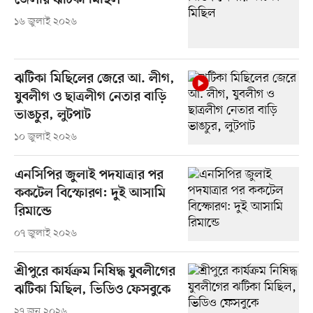
জেলায় ঝটিকা মিছিল
১৬ জুলাই ২০২৬
ঝটিকা মিছিলের জেরে আ. লীগ,
যুবলীগ ও ছাত্রলীগ নেতার বাড়ি
ভাঙচুর, লুটপাট
১০ জুলাই ২০২৬
এনসিপির জুলাই পদযাত্রার পর
ককটেল বিস্ফোরণ: দুই আসামি
রিমান্ডে
০৭ জুলাই ২০২৬
শ্রীপুরে কার্যক্রম নিষিদ্ধ যুবলীগের
ঝটিকা মিছিল, ভিডিও ফেসবুকে
২৭ জুন ২০২৬