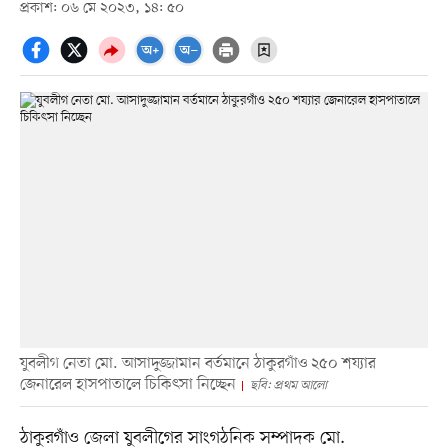
প্রকাশ: ০৬ মে ২০২৩, ১৪: ৫০
যুবলীগ নেতা মো. আসাদুজ্জামান বর্তমানে ঠাকুরগাঁও ২৫০ শয্যার
জেনারেল হাসপাতালে চিকিৎসা নিচ্ছেন
ছবি: প্রথম আলো
ঠাকুরগাঁও জেলা যুবলীগের সাংগঠনিক সম্পাদক মো.