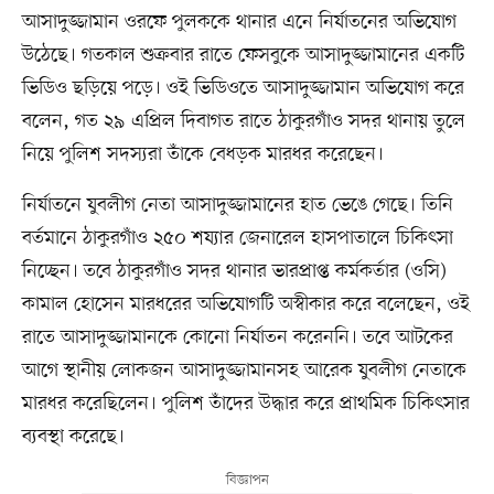
আসাদুজ্জামান ওরফে পুলককে থানার এনে নির্যাতনের অভিযোগ
উঠেছে। গতকাল শুক্রবার রাতে ফেসবুকে আসাদুজ্জামানের একটি
ভিডিও ছড়িয়ে পড়ে। ওই ভিডিওতে আসাদুজ্জামান অভিযোগ করে
বলেন, গত ২৯ এপ্রিল দিবাগত রাতে ঠাকুরগাঁও সদর থানায় তুলে
নিয়ে পুলিশ সদস্যরা তাঁকে বেধড়ক মারধর করেছেন।
নির্যাতনে যুবলীগ নেতা আসাদুজ্জামানের হাত ভেঙে গেছে। তিনি
বর্তমানে ঠাকুরগাঁও ২৫০ শয্যার জেনারেল হাসপাতালে চিকিৎসা
নিচ্ছেন। তবে ঠাকুরগাঁও সদর থানার ভারপ্রাপ্ত কর্মকর্তার (ওসি)
কামাল হোসেন মারধরের অভিযোগটি অস্বীকার করে বলেছেন, ওই
রাতে আসাদুজ্জামানকে কোনো নির্যাতন করেননি। তবে আটকের
আগে স্থানীয় লোকজন আসাদুজ্জামানসহ আরেক যুবলীগ নেতাকে
মারধর করেছিলেন। পুলিশ তাঁদের উদ্ধার করে প্রাথমিক চিকিৎসার
ব্যবস্থা করেছে।