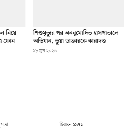
ঠন নিয়ে
শিশুমৃত্যুর পর অননুমোদিত হাসপাতালে
–এ ফোন
অভিযান, ভুয়া ডাক্তারকে কারাদণ্ড
২৮ জুন ২০২৬
ধুসভা
চিরন্তন ১৯৭১