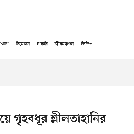
খেলা
বিনোদন
চাকরি
জীবনযাপন
ভিডিও
িয়ে গৃহবধূর শ্লীলতাহানির