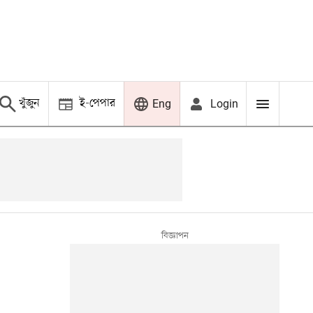
খুঁজুন
ই-পেপার
Login
Eng