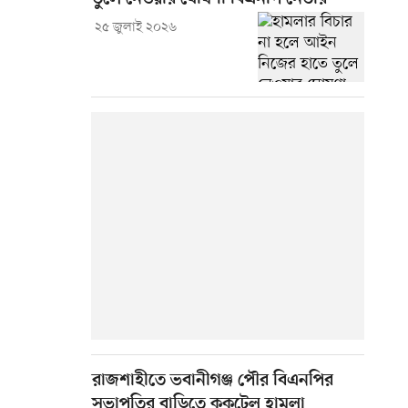
২৫ জুলাই ২০২৬
রাজশাহীতে ভবানীগঞ্জ পৌর বিএনপির
সভাপতির বাড়িতে ককটেল হামলা