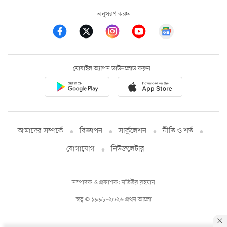
অনুসরণ করুন
মোবাইল অ্যাপস ডাউনলোড করুন
আমাদের সম্পর্কে
বিজ্ঞাপন
সার্কুলেশন
নীতি ও শর্ত
যোগাযোগ
নিউজলেটার
সম্পাদক ও প্রকাশক: মতিউর রহমান
স্বত্ব © ১৯৯৮-২০২৬ প্রথম আলো