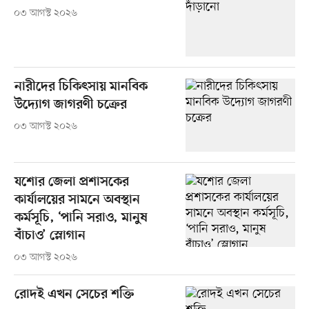
০৩ আগস্ট ২০২৬
নারীদের চিকিৎসায় মানবিক
উদ্যোগ জাগরণী চক্রের
০৩ আগস্ট ২০২৬
যশোর জেলা প্রশাসকের
কার্যালয়ের সামনে অবস্থান
কর্মসূচি, ‘পানি সরাও, মানুষ
বাঁচাও’ স্লোগান
০৩ আগস্ট ২০২৬
রোদই এখন সেচের শক্তি