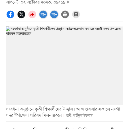
আপডেট: ০২ অক্টোবর ২০২৩, ০৯: ১৯
সংবর্ধনা অনুষ্ঠানে কৃতী শিক্ষার্থীদের উচ্ছ্বাস। আজ শুক্রবার সকালে নওগাঁ
সদর উপজেলা পরিষদ মিলনায়তনে
ছবি: শহীদুল ইসলাম