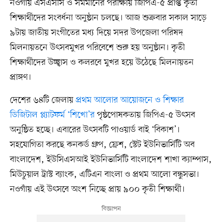
নওগাঁয় এসএসসি ও সমমানের পরীক্ষায় জিপিএ-৫ প্রাপ্ত কৃতী
শিক্ষার্থীদের সংবর্ধনা অনুষ্ঠান চলছে। আজ শুক্রবার সকাল সাড়ে
৯টায় জাতীয় সংগীতের মধ্য দিয়ে সদর উপজেলা পরিষদ
মিলনায়তনে উৎসবমুখর পরিবেশে শুরু হয় অনুষ্ঠান। কৃতী
শিক্ষার্থীদের উচ্ছ্বাস ও কলরবে মুখর হয়ে উঠেছে মিলনায়তন
প্রাঙ্গণ।
দেশের ৬৪টি জেলায়
প্রথম আলোর আয়োজনে ও শিক্ষার
ডিজিটাল প্ল্যাটফর্ম ‘শিখো’র
পৃষ্ঠপোষকতায় জিপিএ-৫ উৎসব
অনুষ্ঠিত হচ্ছে। এবারের উৎসবটি পাওয়ার্ড বাই ‘বিকাশ’।
সহযোগিতা করছে কনকর্ড গ্রুপ, ফ্রেশ, স্টেট ইউনিভার্সিটি অব
বাংলাদেশ, ইউসিএসআই ইউনিভার্সিটি বাংলাদেশ শাখা ক্যাম্পাস,
মিউচুয়াল ট্রাস্ট ব্যাংক, এটিএন বাংলা ও প্রথম আলো বন্ধুসভা।
নওগাঁয় এই উৎসবে অংশ নিচ্ছে প্রায় ৯০০ কৃতী শিক্ষার্থী।