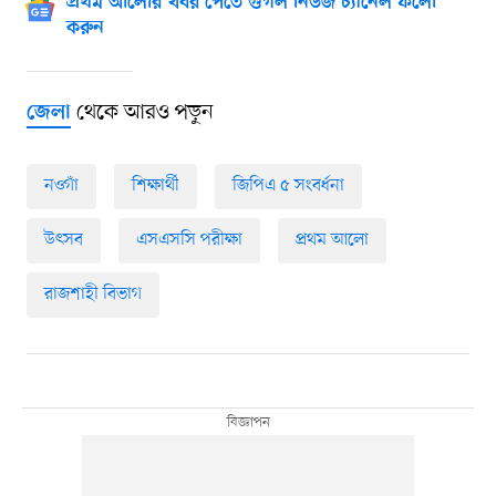
প্রথম আলোর খবর পেতে গুগল নিউজ চ্যানেল ফলো
করুন
থেকে আরও পড়ুন
জেলা
নওগাঁ
শিক্ষার্থী
জিপিএ ৫ সংবর্ধনা
উৎসব
এসএসসি পরীক্ষা
প্রথম আলো
রাজশাহী বিভাগ