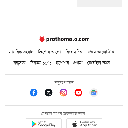
নাগরিক সংবাদ
কিশোর আলো
বিজ্ঞানচিন্তা
প্রথম আলো ট্রাস্ট
বন্ধুসভা
চিরন্তন ১৯৭১
ইপেপার
প্রথমা
মোবাইল ভ্যাস
অনুসরণ করুন
মোবাইল অ্যাপস ডাউনলোড করুন