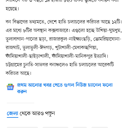
নিরসনে গত ৩ বছরে ১৪ হাজার ৮২০ একর ভূমিতে বনায়ন করা
হয়েছে।
বন বিভাগের তথ্যমতে, দেশে হাতি চলাচলের করিডর আছে ১২টি।
এর মধ্যে ৮টির অবস্থান কক্সবাজারে। এগুলো হচ্ছে উখিয়া-ঘুমধুম,
তুলাবাগান-পানের ছড়া, রাজারকুল-নাইক্ষ্যংছড়ি, ভোমরিয়াঘোনা-
রাজঘাট, তুলাতুলী-ঈদগড়, খুটাখালী-মেধাকচ্ছপিয়া,
ফাঁসিয়াখালী-ছাইড়াখালী, ফাঁসিয়াখালী-মানিকপুর ইত্যাদি।
চট্টগ্রামের চুনতি-সাতগর বনাঞ্চলেও হাতি চলাচলের আরেকটি
করিডর আছে।
প্রথম আলোর খবর পেতে গুগল নিউজ চ্যানেল ফলো
করুন
থেকে আরও পড়ুন
জেলা