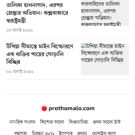
তালিকা হালনাগাদ, এরপর
গ্রেপ্তার অভিযান: কক্সবাজারে
স্বরাষ্ট্রমন্ত্রী
০৭ আগস্ট ২০২৬
উখিয়া সীমান্তে মাইন বিস্ফোরণে
এক ব্যক্তির পায়ের গোড়ালি
বিচ্ছিন্ন
০৬ আগস্ট ২০২৬
নাগরিক সংবাদ
কিশোর আলো
বিজ্ঞানচিন্তা
প্রথম আলো ট্রাস্ট
বন্ধুসভা
চিরন্তন ১৯৭১
ইপেপার
প্রথমা
মোবাইল ভ্যাস