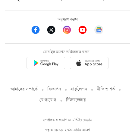
অনুসরণ করুন
মোবাইল অ্যাপস ডাউনলোড করুন
আমাদের সম্পর্কে
বিজ্ঞাপন
সার্কুলেশন
নীতি ও শর্ত
যোগাযোগ
নিউজলেটার
সম্পাদক ও প্রকাশক: মতিউর রহমান
স্বত্ব © ১৯৯৮-২০২৬ প্রথম আলো