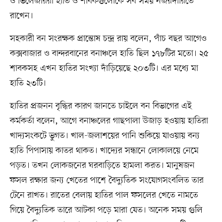
ও ভিলেজাররা হাতি ও শাবকগুলোকে সব সময় নজরদারিতে
রাখেন।
সহকারী বন সংরক্ষক প্রান্তোষ চন্দ্র রায় বলেন, পাঁচ বছর আগেও
কক্সবাজার ও বান্দরবানের বনাঞ্চলে হাতি ছিল ১৭৮টির মতো। ২৫
শাবকসহ এখন হাতির সংখ্যা দাঁড়িয়েছে ২০৩টি। এর মধ্যে মা
হাতি ২৩টি।
হাতির প্রজনন বৃদ্ধির কারণ জানতে চাইলে বন বিভাগের এই
কর্মকর্তা বলেন, আগে বনাঞ্চলের গাছপালা উজাড় হওয়ায় হাতিরা
খাদ্যসংকটে ভুগত। খাল-জলাশয়ের পানি শুকিয়ে যাওয়ায় বন্য
হাতি পিপাসায় কাতর থাকত। খাদ্যের সন্ধানে লোকালয়ে নেমে
পড়ত। তখন লোকজনের ঘরবাড়িতে হামলা করত। মানুষজন
ফসল রক্ষার জন্য খেতের পাশে বৈদ্যুতিক সংযোগসংবলিত তার
টেনে রাখত। রাতের বেলায় হাতির পাল ফসলের খেতে নামতে
গিয়ে বৈদ্যুতিক তারে আটকা পড়ে মারা যেত। অনেক সময় গুলি