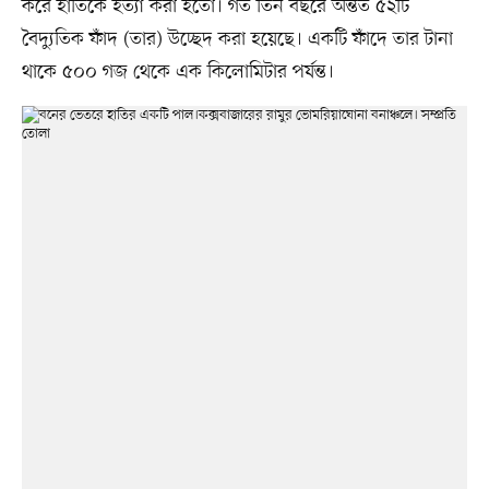
করে হাতিকে হত্যা করা হতো। গত তিন বছরে অন্তত ৫২টি
বৈদ্যুতিক ফাঁদ (তার) উচ্ছেদ করা হয়েছে। একটি ফাঁদে তার টানা
থাকে ৫০০ গজ থেকে এক কিলোমিটার পর্যন্ত।