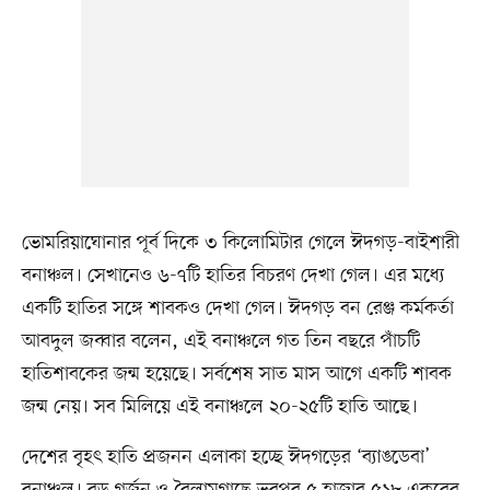
ভোমরিয়াঘোনার পূর্ব দিকে ৩ কিলোমিটার গেলে ঈদগড়-বাইশারী
বনাঞ্চল। সেখানেও ৬-৭টি হাতির বিচরণ দেখা গেল। এর মধ্যে
একটি হাতির সঙ্গে শাবকও দেখা গেল। ঈদগড় বন রেঞ্জ কর্মকর্তা
আবদুল জব্বার বলেন, এই বনাঞ্চলে গত তিন বছরে পাঁচটি
হাতিশাবকের জন্ম হয়েছে। সর্বশেষ সাত মাস আগে একটি শাবক
জন্ম নেয়। সব মিলিয়ে এই বনাঞ্চলে ২০-২৫টি হাতি আছে।
দেশের বৃহৎ হাতি প্রজনন এলাকা হচ্ছে ঈদগড়ের ‘ব্যাঙডেবা’
বনাঞ্চল। বড় গর্জন ও বৈলামগাছে ভরপুর ৫ হাজার ৫১৮ একরের