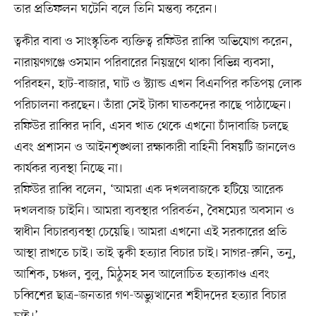
তার প্রতিফলন ঘটেনি বলে তিনি মন্তব্য করেন।
ত্বকীর বাবা ও সাংস্কৃতিক ব্যক্তিত্ব রফিউর রাব্বি অভিযোগ করেন,
নারায়ণগঞ্জে ওসমান পরিবারের নিয়ন্ত্রণে থাকা বিভিন্ন ব্যবসা,
পরিবহন, হাট-বাজার, ঘাট ও স্ট্যান্ড এখন বিএনপির কতিপয় লোক
পরিচালনা করছেন। তাঁরা সেই টাকা ঘাতকদের কাছে পাঠাচ্ছেন।
রফিউর রাব্বির দাবি, এসব খাত থেকে এখনো চাঁদাবাজি চলছে
এবং প্রশাসন ও আইনশৃঙ্খলা রক্ষাকারী বাহিনী বিষয়টি জানলেও
কার্যকর ব্যবস্থা নিচ্ছে না।
রফিউর রাব্বি বলেন, ‘আমরা এক দখলবাজকে হটিয়ে আরেক
দখলবাজ চাইনি। আমরা ব্যবস্থার পরিবর্তন, বৈষম্যের অবসান ও
স্বাধীন বিচারব্যবস্থা চেয়েছি। আমরা এখনো এই সরকারের প্রতি
আস্থা রাখতে চাই। তাই ত্বকী হত্যার বিচার চাই। সাগর-রুনি, তনু,
আশিক, চঞ্চল, বুলু, মিঠুসহ সব আলোচিত হত্যাকাণ্ড এবং
চব্বিশের ছাত্র–জনতার গণ-অভ্যুত্থানের শহীদদের হত্যার বিচার