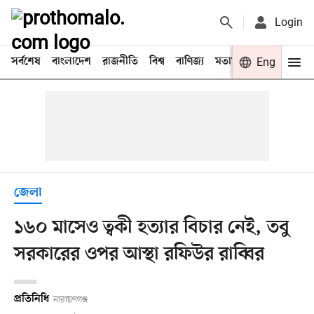
Login
সর্বশেষ
বাংলাদেশ
রাজনীতি
বিশ্ব
বাণিজ্য
মতামত
খেলা
Eng
বিনো
জেলা
১৬০ মাসেও ত্বকী হত্যার বিচার নেই, তবু
সরকারের ওপর আস্থা রফিউর রাব্বির
প্রতিনিধি
নারায়ণগঞ্জ