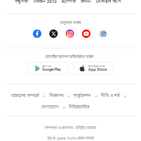
বন্ধুসভা
চিরন্তন ১৯৭১
ইপেপার
প্রথমা
মোবাইল ভ্যাস
অনুসরণ করুন
মোবাইল অ্যাপস ডাউনলোড করুন
আমাদের সম্পর্কে
বিজ্ঞাপন
সার্কুলেশন
নীতি ও শর্ত
যোগাযোগ
নিউজলেটার
সম্পাদক ও প্রকাশক: মতিউর রহমান
স্বত্ব © ১৯৯৮-২০২৬ প্রথম আলো