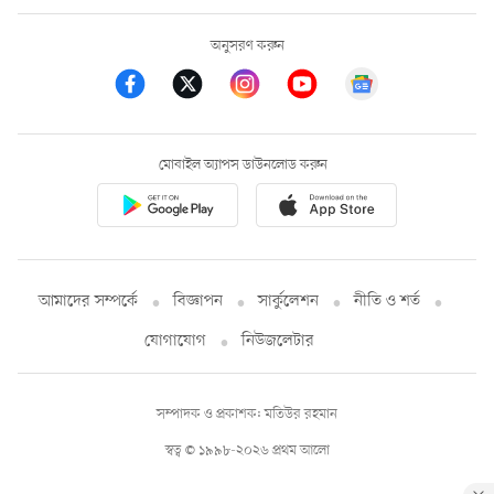
অনুসরণ করুন
মোবাইল অ্যাপস ডাউনলোড করুন
আমাদের সম্পর্কে
বিজ্ঞাপন
সার্কুলেশন
নীতি ও শর্ত
যোগাযোগ
নিউজলেটার
সম্পাদক ও প্রকাশক: মতিউর রহমান
স্বত্ব © ১৯৯৮-২০২৬ প্রথম আলো