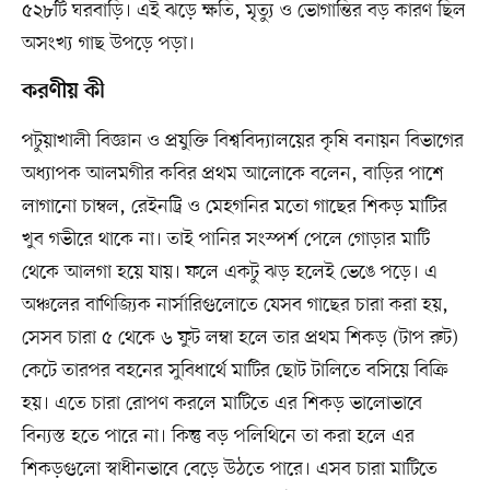
৫২৮টি ঘরবাড়ি। এই ঝড়ে ক্ষতি, মৃত্যু ও ভোগান্তির বড় কারণ ছিল
অসংখ্য গাছ উপড়ে পড়া।
করণীয় কী
পটুয়াখালী বিজ্ঞান ও প্রযুক্তি বিশ্ববিদ্যালয়ের কৃষি বনায়ন বিভাগের
অধ্যাপক আলমগীর কবির প্রথম আলোকে বলেন, বাড়ির পাশে
লাগানো চাম্বল, রেইনট্রি ও মেহগনির মতো গাছের শিকড় মাটির
খুব গভীরে থাকে না। তাই পানির সংস্পর্শ পেলে গোড়ার মাটি
থেকে আলগা হয়ে যায়। ফলে একটু ঝড় হলেই ভেঙে পড়ে। এ
অঞ্চলের বাণিজ্যিক নার্সারিগুলোতে যেসব গাছের চারা করা হয়,
সেসব চারা ৫ থেকে ৬ ফুট লম্বা হলে তার প্রথম শিকড় (টাপ রুট)
কেটে তারপর বহনের সুবিধার্থে মাটির ছোট টালিতে বসিয়ে বিক্রি
হয়। এতে চারা রোপণ করলে মাটিতে এর শিকড় ভালোভাবে
বিন্যস্ত হতে পারে না। কিন্তু বড় পলিথিনে তা করা হলে এর
শিকড়গুলো স্বাধীনভাবে বেড়ে উঠতে পারে। এসব চারা মাটিতে