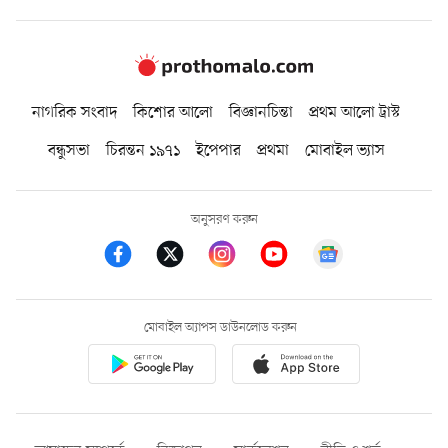
নাগরিক সংবাদ
কিশোর আলো
বিজ্ঞানচিন্তা
প্রথম আলো ট্রাস্ট
বন্ধুসভা
চিরন্তন ১৯৭১
ইপেপার
প্রথমা
মোবাইল ভ্যাস
অনুসরণ করুন
মোবাইল অ্যাপস ডাউনলোড করুন