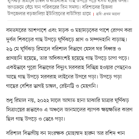
ঘূর্ণিঝড় রিমালে চাম্বল ও কাঠবাদাম গাছ উপড়ে পড়ে বসত ঘরের ওপর।
ভাগ্যক্রমে বেঁচে যান পরিবারের তিন সদস্য। বরিশালের হিজলা
উপজেলার বড়জালিয়া ইউনিয়নের বাউসিয়া গ্রামে
ছবি: প্রথম আলো
বসতঘরের আশপাশে এবং সড়ক ও মহাসড়কের পাশে রোপণ করা
দুর্বল শিকড়ের গাছ উপড়ে ঘূর্ণিঝড়ে প্রাণ ও সম্পদহানি বাড়াচ্ছ।
২৬ মে ঘূর্ণিঝড় রিমালে বরিশাল বিভাগে যেসব ঘর বিধ্বস্ত ও
প্রাণহানি হয়েছে, তার অধিকাংশই হয়েছে গাছ উপড়ে চাপা পড়ে।
একইভাবে পুরো বিভাগের বিদ্যুৎ সরবরাহ বিচ্ছিন্ন হওয়ার পেছনেও
আছে গাছ উপড়ে সরবরাহ লাইনের উপরে পড়া। উপড়ে পড়া
গাছের বেশির ভাগই চাম্বল, রেইনট্রি ও মেহগনি।
শুধু রিমাল নয়, ২০২২ সালে আঘাত হানা মাঝারি মাত্রার ঘূর্ণিঝড়
সিত্রাংয়ের প্রভাবেও এ অঞ্চলে জানমালের ব্যাপক ক্ষয়ক্ষতির কারণ
ছিল গাছ উপড়ে ও ভেঙে পড়া।
বরিশাল বিভাগীয় বন সংরক্ষক মোহাম্মদ হারুন অর রশিদ খান