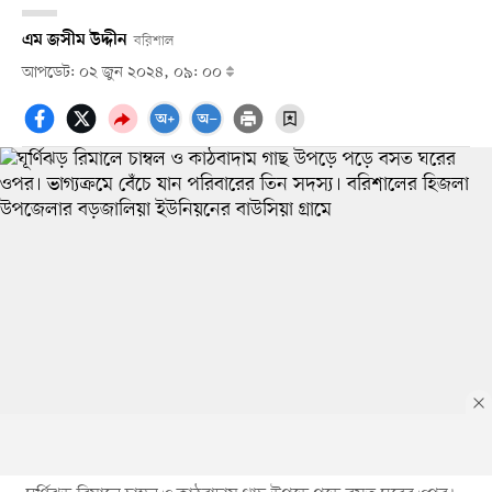
এম জসীম উদ্দীন
বরিশাল
আপডেট: ০২ জুন ২০২৪, ০৯: ০০