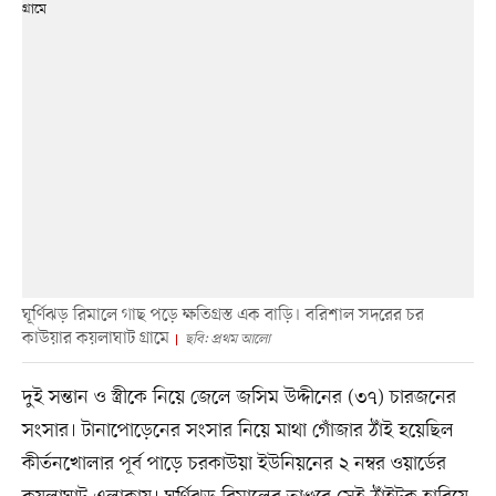
ঘূর্ণিঝড় রিমালে গাছ পড়ে ক্ষতিগ্রস্ত এক বাড়ি। বরিশাল সদরের চর
কাউয়ার কয়লাঘাট গ্রামে
ছবি: প্রথম আলো
দুই সন্তান ও স্ত্রীকে নিয়ে জেলে জসিম উদ্দীনের (৩৭) চারজনের
সংসার। টানাপোড়েনের সংসার নিয়ে মাথা গোঁজার ঠাঁই হয়েছিল
কীর্তনখোলার পূর্ব পাড়ে চরকাউয়া ইউনিয়নের ২ নম্বর ওয়ার্ডের