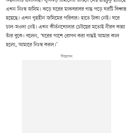
কয়লাঘাট এলাকায়। ঘূর্ণিঝড় রিমালের তাণ্ডবে সেই ঠাঁইটুকু হারিয়ে
এখন নিঃস্ব জসিম। ঝড়ে ঘরের মাঝবরাবর গাছ পড়ে ঘরটি বিধ্বস্ত
হয়েছে। এখন গৃহহীন জসিমের পরিবার। হাতে টাকা নেই। ঘরে
চাল-সওদা নেই। এখন কীর্তনখোলার ঢেউয়ের মতোই নীরব কান্না
তাঁর বুকে। বলেন, ‘ঘরের পাশে রোপণ করা গাছই আমার কাল
হলো, আমারে নিঃস্ব করল।’