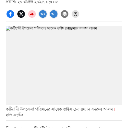
প্রকাশ: ২০ এপ্রিল ২০২৫, ০৮: ০৩
কটিয়াদী উপজেলা পরিষদের সাবেক ভাইস চেয়ারম্যান বদরুল আলম
ছবি: সংগৃহীত