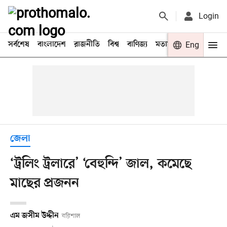
Login
সর্বশেষ
বাংলাদেশ
রাজনীতি
বিশ্ব
বাণিজ্য
মতামত
খেলা
Eng
বিনো
জেলা
‘ট্রলিং ট্রলারে’ ‘বেহুন্দি’ জাল, কমেছে
মাছের প্রজনন
এম জসীম উদ্দীন
বরিশাল