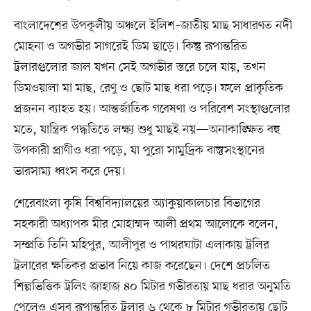
বাংলাদেশের উপকূলীয় অঞ্চলে ইলিশ–জাতীয় মাছ সাধারণত নদী
মোহনা ও অগভীর সাগরেই ডিম ছাড়ে। কিন্তু রূপান্তরিত
ট্রলারগুলোর জাল যখন সেই অগভীর স্তরে চলে যায়, তখন
ডিমওয়ালা মা মাছ, রেণু ও ছোট মাছ ধরা পড়ে। ফলে প্রাকৃতিক
প্রজনন ব্যাহত হয়। আন্তর্জাতিক গবেষণা ও পরিবেশ সংস্থাগুলোর
মতে, যান্ত্রিক পদ্ধতিতে লক্ষ্য শুধু মাছই নয়—অনাকাঙ্ক্ষিত বহু
উপকারী প্রাণীও ধরা পড়ে, যা পুরো সামুদ্রিক বাস্তুসংস্থানের
ভারসাম্য ধ্বংস করে দেয়।
শেরেবাংলা কৃষি বিশ্ববিদ্যালয়ের অ্যাকুয়াকালচার বিভাগের
সহকারী অধ্যাপক মীর মোহাম্মদ আলী প্রথম আলোকে বলেন,
সম্প্রতি তিনি মহিপুর, আলীপুর ও পাথরঘাটা এলাকায় ট্রলির
ট্রলারের ক্ষতিকর প্রভাব নিয়ে কাজ করেছেন। দেশে প্রচলিত
শিল্পভিত্তিক ট্রলিং জাহাজ ৪০ মিটার গভীরতায় মাছ ধরার অনুমতি
পেলেও এসব রূপান্তরিত ট্রলার ৬ থেকে ৮ মিটার গভীরতায় ছোট