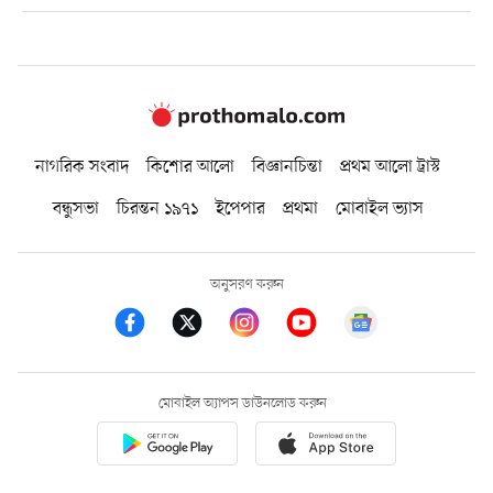
নাগরিক সংবাদ
কিশোর আলো
বিজ্ঞানচিন্তা
প্রথম আলো ট্রাস্ট
বন্ধুসভা
চিরন্তন ১৯৭১
ইপেপার
প্রথমা
মোবাইল ভ্যাস
অনুসরণ করুন
মোবাইল অ্যাপস ডাউনলোড করুন