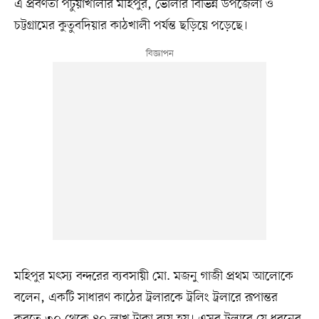
এ প্রবণতা পটুয়াখালীর মহিপুর, ভোলার বিভিন্ন উপজেলা ও
চট্টগ্রামের কুতুবদিয়ার কাঠখালী পর্যন্ত ছড়িয়ে পড়েছে।
মহিপুর মৎস্য বন্দরের ব্যবসায়ী মো. মজনু গাজী প্রথম আলোকে
বলেন, একটি সাধারণ কাঠের ট্রলারকে ট্রলিং ট্রলারে রূপান্তর
করতে ৩০ থেকে ৪০ লাখ টাকা ব্যয় হয়। এসব ট্রলারে যে ধরনের