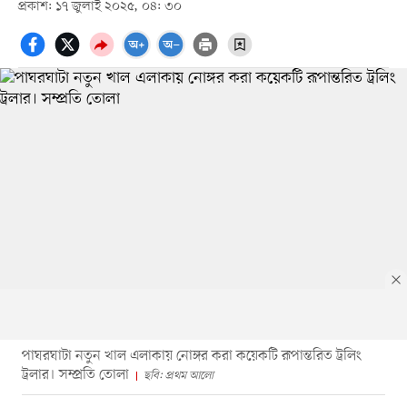
প্রকাশ: ১৭ জুলাই ২০২৫, ০৪: ৩০
পাঘরঘাটা নতুন খাল এলাকায় নোঙ্গর করা কয়েকটি রূপান্তরিত ট্রলিং
ট্রলার। সম্প্রতি তোলা
ছবি: প্রথম আলো