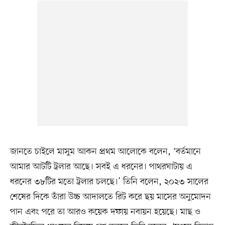
জানতে চাইলে মাসুম আকন প্রথম আলোকে বলেন, ‘বর্তমানে
আমার আটটি ট্রলার আছে। সবই এ ধরনের। পাথরঘাটায় এ
ধরনের ৩৮টির মতো ট্রলার চলছে।’ তিনি বলেন, ২০২৩ সালের
শেষের দিকে তাঁরা উচ্চ আদালতে রিট করে ছয় মাসের অনুমোদন
পান এবং পরে তা আরও কয়েক দফায় নবায়ন হয়েছে। মাছ ও