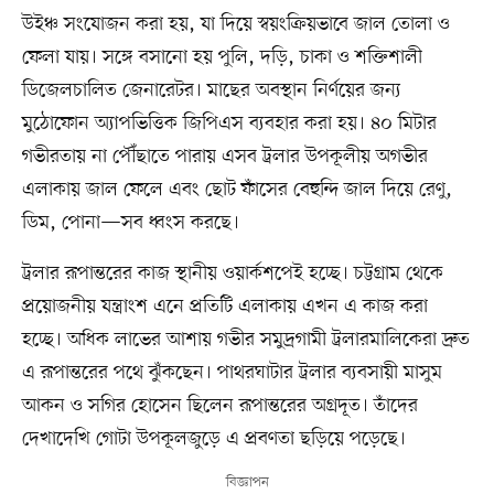
উইঞ্চ সংযোজন করা হয়, যা দিয়ে স্বয়ংক্রিয়ভাবে জাল তোলা ও
ফেলা যায়। সঙ্গে বসানো হয় পুলি, দড়ি, চাকা ও শক্তিশালী
ডিজেলচালিত জেনারেটর। মাছের অবস্থান নির্ণয়ের জন্য
মুঠোফোন অ্যাপভিত্তিক জিপিএস ব্যবহার করা হয়। ৪০ মিটার
গভীরতায় না পৌঁছাতে পারায় এসব ট্রলার উপকূলীয় অগভীর
এলাকায় জাল ফেলে এবং ছোট ফাঁসের বেহুন্দি জাল দিয়ে রেণু,
ডিম, পোনা—সব ধ্বংস করছে।
ট্রলার রূপান্তরের কাজ স্থানীয় ওয়ার্কশপেই হচ্ছে। চট্টগ্রাম থেকে
প্রয়োজনীয় যন্ত্রাংশ এনে প্রতিটি এলাকায় এখন এ কাজ করা
হচ্ছে। অধিক লাভের আশায় গভীর সমুদ্রগামী ট্রলারমালিকেরা দ্রুত
এ রূপান্তরের পথে ঝুঁকছেন। পাথরঘাটার ট্রলার ব্যবসায়ী মাসুম
আকন ও সগির হোসেন ছিলেন রূপান্তরের অগ্রদূত। তাঁদের
দেখাদেখি গোটা উপকূলজুড়ে এ প্রবণতা ছড়িয়ে পড়েছে।