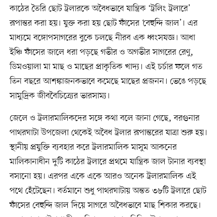
কাঠের তৈরি ছোট ট্রলারকে অবৈধভাবে যান্ত্রিক ‘ট্রলিং ট্রলারে’
রূপান্তর করা হয়। যুক্ত করা হয় ছোট ফাঁসের ‘বেহুন্দি জাল’। এর
মাধ্যমে বঙ্গোপসাগরের বুকে চলছে নীরব এক ধ্বংসযজ্ঞ। আধা
ইঞ্চি ফাঁসের জালে ধরা পড়ছে গভীর ও অগভীর সাগরের রেণু,
ডিমওয়ালা মা মাছ ও মাছের প্রাকৃতিক খাদ্য। এই চর্চার ফলে গত
তিন বছরে আশঙ্কাজনকভাবে কমেছে মাছের প্রজনন। ভেঙে পড়ছে
সামুদ্রিক জীববৈচিত্র্যের ভারসাম্য।
জেলে ও ট্রলারমালিকদের সঙ্গে কথা বলে জানা গেছে, বরগুনার
পাথরঘাটা উপজেলা থেকেই অবৈধ ট্রলার রূপান্তরের যাত্রা শুরু হয়।
স্থানীয় প্রযুক্তি ব্যবহার করে ট্রলারমালিক মাসুম আকনের
মালিকানাধীন দুটি কাঠের ট্রলারে প্রথমে যান্ত্রিক জাল টানার ব্যবস্থা
বসানো হয়। এরপর একে একে আরও অনেক ট্রলারমালিক এই
পথে হেঁটেছেন। বর্তমানে শুধু পাথরঘাটায় অন্তত ৩৮টি ট্রলারে ছোট
ফাঁসের বেহুন্দি জাল দিয়ে সাগরে অবৈধভাবে মাছ শিকার করছে।