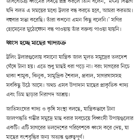
জীববৈচিত্র্য ধ্বংসের বিষয়ে প্রশ্ন করলে তিনি বলেন, ‘মৎস্য বিভাগ
যদি বলত এ সময়ের মধ্যে ট্রলার বন্ধ করতে হবে, আমরা করতাম।
বহুবার সভা করেছি। তাঁরা কখনো এমন কিছু বলেনি।’ সগির
হোসেনের মুঠোফোন বন্ধ পাওয়ায় তাঁর বক্তব্য পাওয়া যায়নি।
ধ্বংস হচ্ছে মাছের খাদ্যচক্র
ট্রলিং ট্রলারগুলোয় বসানো যান্ত্রিক জাল মূলত সমুদ্রের তলদেশ
ঘেঁষে টানা হয়। এতে শুধু মাছই ধরা পড়ে না। বরং সাগরের নিচে
থাকা শামুক, ঝিনুক, সামুদ্রিক শৈবাল, প্রবাল, সাগরঘাসসহ
সবকিছু উঠে আসে। অথচ এসব উপাদান মাছের প্রাকৃতিক খাদ্য
এবং ডিম ছাড়ার নিরাপদ আশ্রয়।
জাতিসংঘের খাদ্য ও কৃষি সংস্থা বলছে, যান্ত্রিকভাবে টানা
জালপদ্ধতি গভীর সমুদ্রে মাছ ধরার সবচেয়ে বিধ্বংসী উপায়গুলোর
একটি। এটি সাগরের তলদেশের পরিবেশকে ধ্বংস করে দেয়, যা
মাছের বংশবৃদ্ধির জন্য অত্যন্ত গুরুত্বপূর্ণ।