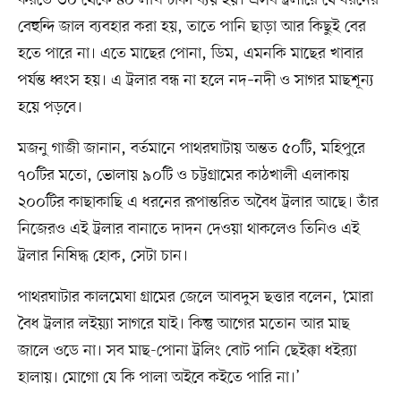
বেহুন্দি জাল ব্যবহার করা হয়, তাতে পানি ছাড়া আর কিছুই বের
হতে পারে না। এতে মাছের পোনা, ডিম, এমনকি মাছের খাবার
পর্যন্ত ধ্বংস হয়। এ ট্রলার বন্ধ না হলে নদ–নদী ও সাগর মাছশূন্য
হয়ে পড়বে।
মজনু গাজী জানান, বর্তমানে পাথরঘাটায় অন্তত ৫০টি, মহিপুরে
৭০টির মতো, ভোলায় ৯০টি ও চট্টগ্রামের কাঠখালী এলাকায়
২০০টির কাছাকাছি এ ধরনের রূপান্তরিত অবৈধ ট্রলার আছে। তাঁর
নিজেরও এই ট্রলার বানাতে দাদন দেওয়া থাকলেও তিনিও এই
ট্রলার নিষিদ্ধ হোক, সেটা চান।
পাথরঘাটার কালমেঘা গ্রামের জেলে আবদুস ছত্তার বলেন, ‘মোরা
বৈধ ট্রলার লইয়্যা সাগরে যাই। কিন্তু আগের মতোন আর মাছ
জালে ওডে না। সব মাছ-পোনা ট্রলিং বোট পানি ছেইক্কা ধইর‍্যা
হালায়। মোগো যে কি পালা অইবে কইতে পারি না।’