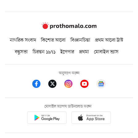
নাগরিক সংবাদ
কিশোর আলো
বিজ্ঞানচিন্তা
প্রথম আলো ট্রাস্ট
বন্ধুসভা
চিরন্তন ১৯৭১
ইপেপার
প্রথমা
মোবাইল ভ্যাস
অনুসরণ করুন
মোবাইল অ্যাপস ডাউনলোড করুন