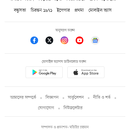
বন্ধুসভা
চিরন্তন ১৯৭১
ইপেপার
প্রথমা
মোবাইল ভ্যাস
অনুসরণ করুন
মোবাইল অ্যাপস ডাউনলোড করুন
আমাদের সম্পর্কে
বিজ্ঞাপন
সার্কুলেশন
নীতি ও শর্ত
যোগাযোগ
নিউজলেটার
সম্পাদক ও প্রকাশক: মতিউর রহমান