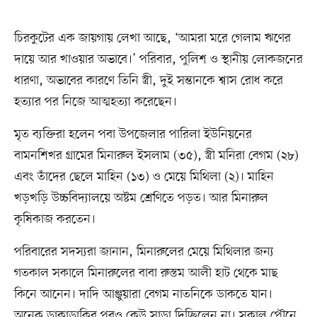
চিরকুটের এক জায়গায় লেখা আছে, ‘আমরা মরে গেলাম ঋণের
দায়ে আর খাওয়ার অভাবে।’ পরিবার, পুলিশ ও স্থানীয় লোকজনের
ধারণা, অভাবের কারণে তিনি স্ত্রী, দুই সন্তানকে শ্বাস রোধ করে
হত্যার পর নিজে আত্মহত্যা করেছেন।
মৃত ব্যক্তিরা হলেন পবা উপজেলার পারিলা ইউনিয়নের
বামনশিখর গ্রামের মিনারুল ইসলাম (৩৫), স্ত্রী মনিরা বেগম (২৮)
এবং তাঁদের ছেলে মাহিন (১৩) ও মেয়ে মিথিলা (২)। মাহিন
খড়খড়ি উচ্চবিদ্যালয়ে অষ্টম শ্রেণিতে পড়ত। আর মিনারুল
কৃষিকাজ করতেন।
পরিবারের সদস্যরা জানান, মিনারুলের মেয়ে মিথিলার জন্য
গতকাল সকালে মিনারুলের বাবা রুস্তম আলী হাট থেকে মাছ
কিনে আনেন। দাদি আঞ্জুয়ারা বেগম নাতনিকে ডাকতে যান।
অনেক ডাকাডাকির পরও কেউ সাড়া দিচ্ছিলেন না। সকাল পৌনে