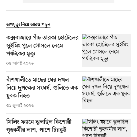
অপমৃত্যু নিয়ে আরও পড়ুন
কক্সবাজারে পাঁচ তারকা হোটেলের
সুইমিং পুলে গোসলে নেমে
পর্যটকের মৃত্যু
০৫ আগস্ট ২০২৬
বাঁশখালীতে মাছের ঘের দখল
নিয়ে দুপক্ষের সংঘর্ষ, গুলিতে এক
যুবক নিহত
৩১ জুলাই ২০২৬
সিলিং ফ্যানে ঝুলছিল কিশোরী
গৃহকর্মীর লাশ, পাশে চিরকুট