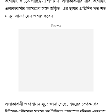
বটগাছটি কাটতে পারছে না প্রশাসন। এলাকাবাসীর দাবি, বটগাছটি
এলাকাবাসীর আবেগের সঙ্গে জড়িত। এর ছায়ার প্রতিদিন শত শত
মানুষ আড্ডা দেন ও গল্প করেন।
এলাকাবাসী ও প্রশাসন সূত্রে জানা গেছে, শহরের চম্পকনগর-
ট্রাইবেল-পৌরসভা সড়কে পূর্ব ট্রাইবেল আদামের বটতলা এলাকায়