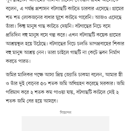
পূর্ব ট্রাইবেল আদামের বাসিন্দা রাসেল দেওয়ান প্রথম আলোকে
বলেন, এ পর্যন্ত প্রশাসন বটগাছটি কাটতে চারবার এসেছে। গ্রামের
শত শত লোকজনের বাধার মুখে কাটতে পারেনি। আজও এসেছে
তাঁরা। কিন্তু মানুষ গাছ কাটতে দেয়নি। বটগাছের নিচে বসে
প্রতিদিন বহু মানুষ বসে গল্প করে। এখন বটগাছটি কয়েক গ্রামের
আশ্রয়স্থল হয়ে উঠেছে। বটগাছের নিচে চলতি তাপপ্রবাহের শিকার
বহু মানুষ আশ্রয় নেন। তারা চাইলে গাছটি না কেটে ভবন নির্মাণ
করতে পারত।
জমির মালিকর পক্ষে আসা প্রিয় জ্যোতি চাকমা বলেন, আমার স্ত্রী
ও তাঁর দুই বোনের ৫০ শতক জমি অধিগ্রহণ করেছে সরকার। জমি
পরিমাণ করে ২ শতক কম পাওয়া যায়, বটগাছটি কাটলে সেই ২
শতক জমি বের হয়ে আসবে।