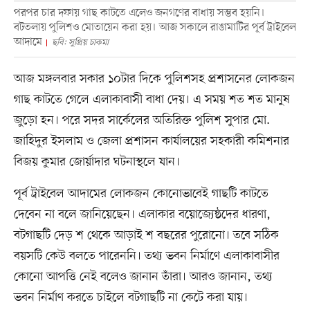
পরপর চার দফায় গাছ কাটতে এলেও জনগণের বাধায় সম্ভব হয়নি।
বটতলায় পুলিশও মোতায়েন করা হয়। আজ সকালে রাঙামাটির পূর্ব ট্রাইবেল
আদামে
ছবি: সুপ্রিয় চাকমা
আজ মঙ্গলবার সকার ১০টার দিকে পুলিশসহ প্রশাসনের লোকজন
গাছ কাটতে গেলে এলাকাবাসী বাধা দেয়। এ সময় শত শত মানুষ
জুড়ো হন। পরে সদর সার্কেলের অতিরিক্ত পুলিশ সুপার মো.
জাহিদুর ইসলাম ও জেলা প্রশাসন কার্যালয়ের সহকারী কমিশনার
বিজয় কুমার জোর্য়াদার ঘটনাস্থলে যান।
পূর্ব ট্রাইবেল আদামের লোকজন কোনোভাবেই গাছটি কাটতে
দেবেন না বলে জানিয়েছেন। এলাকার বয়োজ্যেষ্ঠদের ধারণা,
বটগাছটি দেড় শ থেকে আড়াই শ বছরের পুরোনো। তবে সঠিক
বয়সটি কেউ বলতে পারেননি। তথ্য ভবন নির্মাণে এলাকাবাসীর
কোনো আপত্তি নেই বলেও জানান তাঁরা। আরও জানান, তথ্য
ভবন নির্মাণ করতে চাইলে বটগাছটি না কেটে করা যায়।