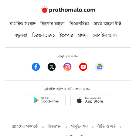
নাগরিক সংবাদ
কিশোর আলো
বিজ্ঞানচিন্তা
প্রথম আলো ট্রাস্ট
বন্ধুসভা
চিরন্তন ১৯৭১
ইপেপার
প্রথমা
মোবাইল ভ্যাস
অনুসরণ করুন
মোবাইল অ্যাপস ডাউনলোড করুন
আমাদের সম্পর্কে
বিজ্ঞাপন
সার্কুলেশন
নীতি ও শর্ত