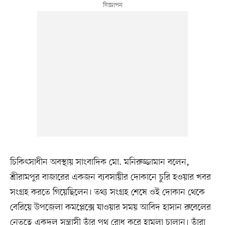
চিকিৎসাধীন অবস্থায় সাংবাদিক মো. মনিরুজ্জামান বলেন,
শ্রীরামপুর বাজারের একজন ব্যবসায়ীর দোকানে চুরি হওয়ার খবর
সংগ্রহ করতে গিয়েছিলেন। তথ্য সংগ্রহ শেষে ওই দোকান থেকে
বেরিয়ে উপজেলা কমপ্লেক্সে যাওয়ার সময় আবিদ হাসান রুবেলের
নেতৃত্বে একদল সন্ত্রাসী তাঁর পথ রোধ করে হামলা চালান। তাঁরা