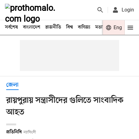
Login
সর্বশেষ
বাংলাদেশ
রাজনীতি
বিশ্ব
বাণিজ্য
মতামত
খেলা
Eng
বিনো
জেলা
রায়পুরায় সন্ত্রাসীদের গুলিতে সাংবাদিক
আহত
প্রতিনিধি
নরসিংদী